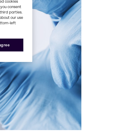
red cookies
, you consent
third parties.
about our use
ottom-left
 agree