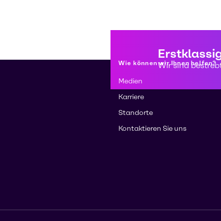
Erstklassi
Wie können wir Ihnen helfen?
Wir sind bestreb
Medien
Karriere
Standorte
Kontaktieren Sie uns