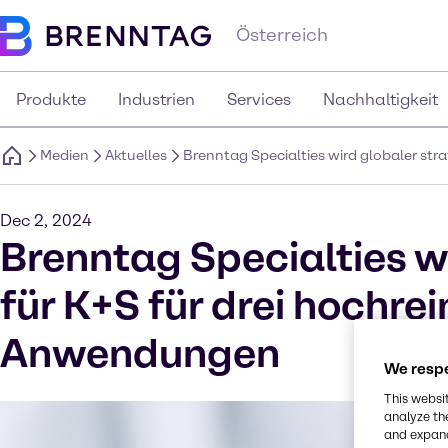
Österreich
Produkte
Industrien
Services
Nachhaltigkeit
Medien
Aktuelles
Brenntag Specialties wird globaler str
Dec 2, 2024
Brenntag Specialties wi
für K+S für drei hochre
Anwendungen
We respe
This websi
analyze th
and expand