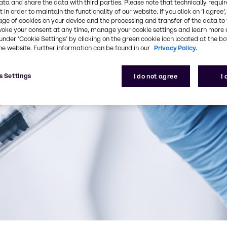
ata and share the data with third parties. Please note that technically requi
 in order to maintain the functionality of our website. If you click on ’I agree’
age of cookies on your device and the processing and transfer of the data to 
voke your consent at any time, manage your cookie settings and learn more 
under ‘Cookie Settings’ by clicking on the green cookie icon located at the b
he website. Further information can be found in our
Privacy Policy.
s Settings
I do not agree
I