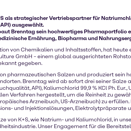
als strategischer Vertriebspartner für Natriumchl
s API) ausgewählt.
 baut Brenntag sein hochwertiges Pharmaportfolio e
edizinische Ernährung, Biopharma und Nahrungser
tion von Chemikalien und Inhaltsstoffen, hat heute 
culture GmbH – einem global ausgerichteten Rohst
bekannt gegeben.
r von pharmazeutischen Salzen und produziert sein 
dorten. Brenntag wird ab sofort drei seiner Salze
hqualität, API), Kaliumchlorid 99,9 % KCl Ph. Eur.,
iellen Verfahren hergestellt, um die Reinheit zu gewä
opäisches Arzneibuch, US-Arzneibuch) zu erfüllen. 
ons- und Injektionslösungen, Elektrolytpräparate u
 von K+S, wie Natrium- und Kaliumchlorid, in unser 
dheitsindustrie. Unser Engagement für die Bereitstel