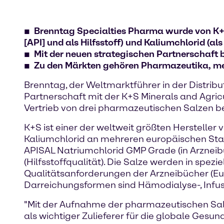
Brenntag Specialties Pharma wurde von K+S 
[API] und als Hilfsstoff) und Kaliumchlorid (al
Mit der neuen strategischen Partnerschaft
Zu den Märkten gehören Pharmazeutika, m
Brenntag, der Weltmarktführer in der Distribu
Partnerschaft mit der K+S Minerals and Agri
Vertrieb von drei pharmazeutischen Salzen 
K+S ist einer der weltweit größten Herstelle
Kaliumchlorid an mehreren europäischen Stan
APISAL Natriumchlorid GMP Grade (in Arzneibuc
(Hilfsstoffqualität). Die Salze werden in spez
Qualitätsanforderungen der Arzneibücher (Eur
Darreichungsformen sind Hämodialyse-, Infusi
"Mit der Aufnahme der pharmazeutischen Salze
als wichtiger Zulieferer für die globale Gesun