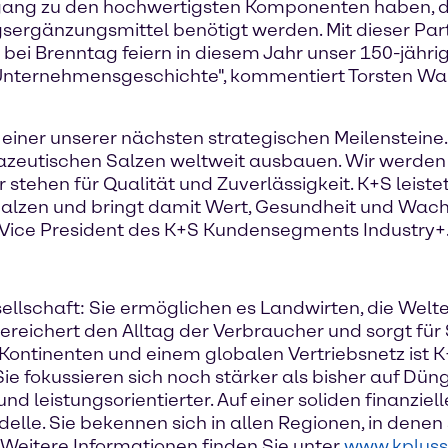
Zugang zu den hochwertigsten Komponenten haben, di
gsergänzungsmittel benötigt werden. Mit dieser Par
 bei Brenntag feiern in diesem Jahr unser 150-jähri
 Unternehmensgeschichte", kommentiert Torsten Wal
t einer unserer nächsten strategischen Meilenstein
azeutischen Salzen weltweit ausbauen. Wir werden u
stehen für Qualität und Zuverlässigkeit. K+S leistet
alzen und bringt damit Wert, Gesundheit und Wac
r Vice President des K+S Kundensegments Industry+
esellschaft: Sie ermöglichen es Landwirten, die Welt
eichert den Alltag der Verbraucher und sorgt für S
Kontinenten und einem globalen Vertriebsnetz ist K+
 Sie fokussieren sich noch stärker als bisher auf Dün
nd leistungsorientierter. Auf einer soliden finanziel
. Sie bekennen sich in allen Regionen, in denen si
Weitere Informationen finden Sie unter
www.kplus