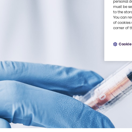
personal d
must be set
to the stor
You can re
of cookies 
corner of t
Cookie