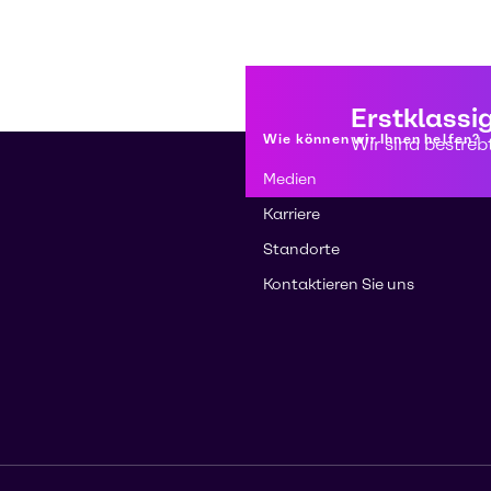
Erstklassi
Wie können wir Ihnen helfen?
Wir sind bestreb
Medien
Karriere
Standorte
Kontaktieren Sie uns