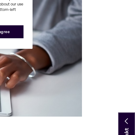
about our use
ottom-left
 agree