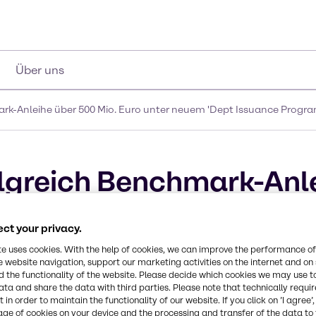
Über uns
ark-Anleihe über 500 Mio. Euro unter neuem 'Dept Issuance Progr
olgreich Benchmark-Anl
 'Dept Issuance Progra
ct your privacy.
te uses cookies. With the help of cookies, we can improve the performance of
e website navigation, support our marketing activities on the internet and on
 the functionality of the website. Please decide which cookies we may use t
ata and share the data with third parties. Please note that technically requi
 in order to maintain the functionality of our website. If you click on ’I agree’
age of cookies on your device and the processing and transfer of the data to 