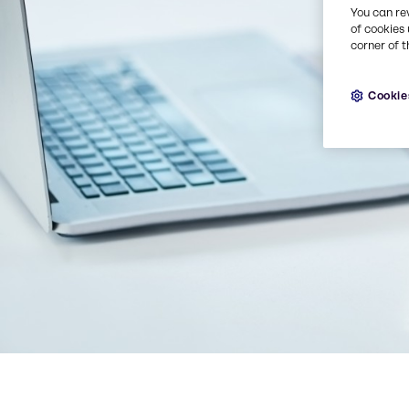
You can re
of cookies 
corner of t
Cookie