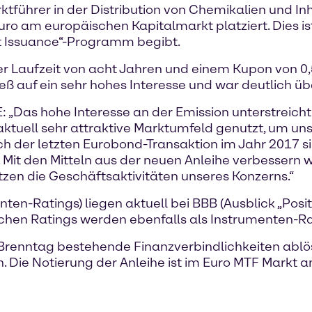
ührer in der Distribution von Chemikalien und Inha
o am europäischen Kapitalmarkt platziert. Dies ist
bt Issuance“-Programm begibt.
iner Laufzeit von acht Jahren und einem Kupon von 
ieß auf ein sehr hohes Interesse und war deutlich üb
 „Das hohe Interesse an der Emission unterstreicht 
aktuell sehr attraktive Marktumfeld genutzt, um uns
ach der letzten Eurobond-Transaktion im Jahr 2017 s
it den Mitteln aus der neuen Anleihe verbessern wir 
tzen die Geschäftsaktivitäten unseres Konzerns.“
en-Ratings) liegen aktuell bei BBB (Ausblick „Posit
ichen Ratings werden ebenfalls als Instrumenten-Rat
d Brenntag bestehende Finanzverbindlichkeiten abl
 Die Notierung der Anleihe ist im Euro MTF Markt 