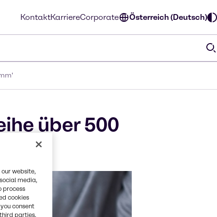
Kontakt
Karriere
Corporate
Österreich (Deutsch)
amm'
eihe über 500
mm'
 our website,
 social media,
o process
red cookies
, you consent
third parties.