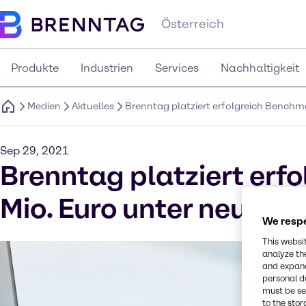
Österreich
Produkte
Industrien
Services
Nachhaltigkeit
Medien
Aktuelles
Brenntag platziert erfolgreich Benchm
Sep 29, 2021
Brenntag platziert erf
Mio. Euro unter neuem
We respe
This websi
analyze th
and expand
personal d
must be set
to the stor