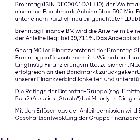
Brenntag (ISIN DE000A1DAHH0), der Weltmarktf
eine neue Benchmark-Anleihe über 500 Mio. Eur
unter einem kürzlich neu eingerichteten „De
Brenntag Finance B.V. wird die Anleihe mit e
der Anleihe liegt bei 99,711%. Das Angebot st
Georg Müller, Finanzvorstand der Brenntag SE:
Brenntag auf Investorenseite. Wir haben das 
langfristig Finanzierungsmittel zu sichern. N
erfolgreich an den Bondmarkt zurückgekehrt. M
unserer Finanzverbindlichkeiten und unterstü
Die Ratings der Brenntag-Gruppe (sog. Emittent
Baa2 (Ausblick „Stable“) bei Moody´s. Die gle
Mit den Erlösen aus der Anleiheemission wir
Geschäftsentwicklung der Gruppe finanzieren.