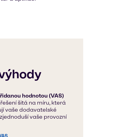
– výhody
přidanou hodnotou (VAS)
 řešení šitá na míru, která
ují vaše dodavatelské
 zjednoduší vaše provozní
 VAS