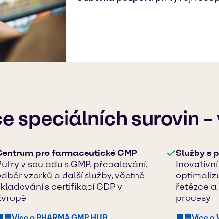
ce speciálních surovin 
Centrum pro farmaceutické GMP
Služby s 
Pufry v souladu s GMP, přebalování,
Inovativní
odběr vzorků a další služby, včetně
optimaliz
skladování s certifikací GDP v
řetězce a
Evropě
procesy
🟪🟦Více o PHARMA GMP HUB
🟪🟦Více o