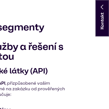
Kontakt
 segmenty
užby a řešení s
tou
é látky (API)
API
, přizpůsobené vašim
é na zakázku od prověřených
učuje: