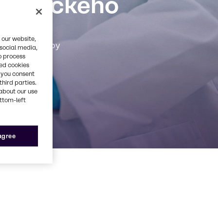
ceutického
 our website,
visející služby
 social media,
o process
red cookies
, you consent
third parties.
about our use
ottom-left
 agree