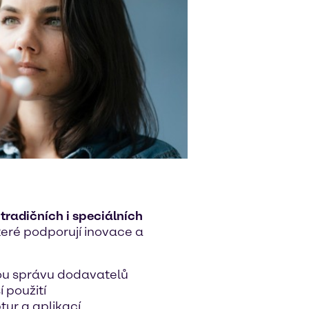
u
tradičních i speciálních
které podporují inovace a
u správu dodavatelů
í použití
tur a aplikací