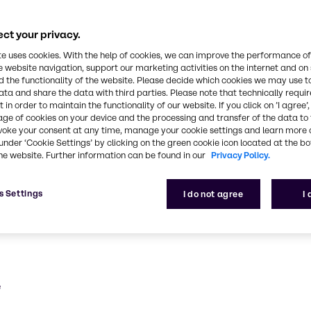
jte náš svět farma
průmyslu
ct your privacy.
te uses cookies. With the help of cookies, we can improve the performance of
speciálních surovin po výrobu v souladu s GMP a sou
e website navigation, support our marketing activities on the internet and on
 the functionality of the website. Please decide which cookies we may use t
ata and share the data with third parties. Please note that technically requi
 in order to maintain the functionality of our website. If you click on ’I agree’
age of cookies on your device and the processing and transfer of the data to 
voke your consent at any time, manage your cookie settings and learn more 
under ‘Cookie Settings’ by clicking on the green cookie icon located at the b
he website. Further information can be found in our
Privacy Policy.
s Settings
I do not agree
I
e