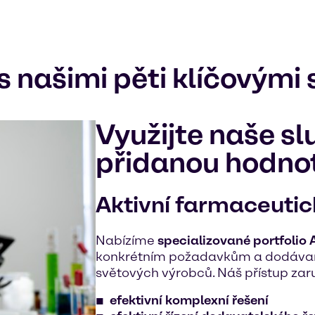
s našimi pěti klíčovými
Využijte naše sl
přidanou hodno
Aktivní farmaceutick
Nabízíme
specializované portfolio 
konkrétním požadavkům a dodávan
světových výrobců. Náš přístup zar
efektivní komplexní řešení