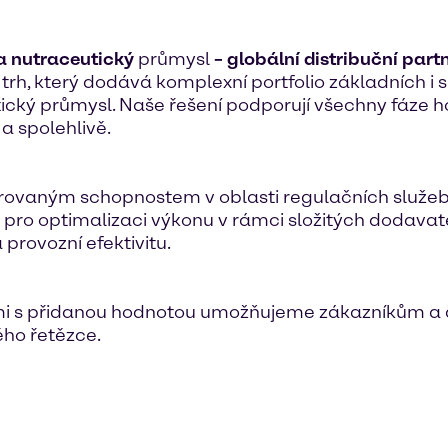

a nutraceutický
průmysl
– globální distribuční par
h, který dodává komplexní portfolio základních i s
ický průmysl. Naše řešení podporují všechny fáze
a spolehlivě.
rovaným schopnostem v oblasti regulačních služeb, 
ro optimalizaci výkonu v rámci složitých dodavat
 provozní efektivitu.
ami s přidanou hodnotou umožňujeme zákazníkům a d
ého řetězce.