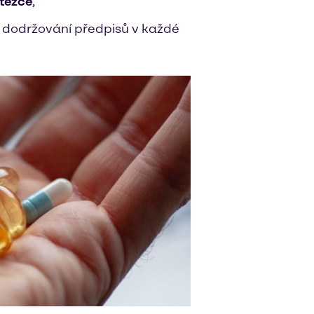
etězce
,
u a dodržování předpisů v každé