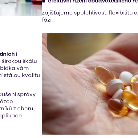
efektivní řízení dodavatelského ř
zajišťujeme spolehlivost, flexibilit
fázi.
dních i
o širokou škálu
abídka vám
 stálou kvalitu
dušení správy
tězce
íků z oboru,
aplikace