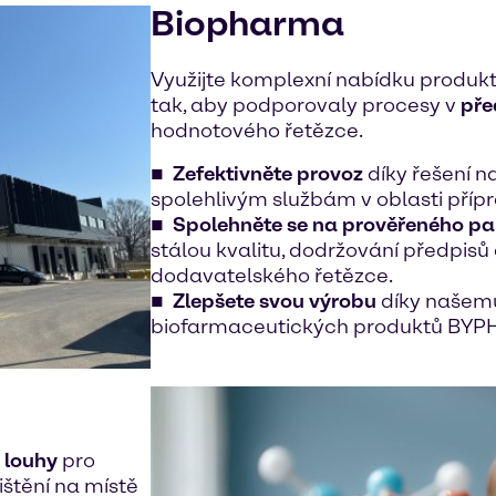
Biopharma
Využijte komplexní nabídku produktů
tak, aby podporovaly procesy v
pře
hodnotového řetězce.
Zefektivněte provoz
díky řešení na
spolehlivým službám v oblasti příp
Spolehněte se na prověřeného pa
stálou kvalitu, dodržování předpisů
dodavatelského řetězce.
Zlepšete svou výrobu
díky našemu
biofarmaceutických produktů BYP
a louhy
pro
ištění na místě