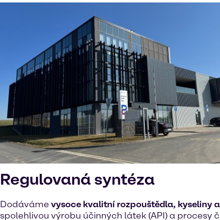
Regulovaná syntéza
Dodáváme
vysoce kvalitní rozpouštědla, kyseliny 
spolehlivou výrobu účinných látek (API) a procesy č