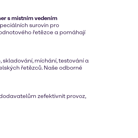
tner s místním vedením
peciálních surovin pro
 hodnotového řetězce a pomáhají
skladování, míchání, testování a
elských řetězců. Naše odborné
odavatelům zefektivnit provoz,