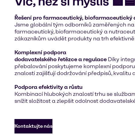
Víc, než si myslíš 🟪
Řešení pro farmaceutický, biofarmaceutický 
Jsme globální tým odborníků zaměřených na tr
farmaceutický, biofarmaceutický a nutraceut
zákazníkům uvádět produkty na trh efektivně 
Komplexní podpora
dodavatelského řetězce a regulace
Díky integ
přebalování poskytujeme komplexní podporu p
znalosti zajišťují dodržování předpisů, kvalitu a
Podpora efektivity a růstu
Kombinací hlubokých znalostí trhu se služb
snížit složitost a zlepšit odolnost dodavatelsk
Kontaktujte nás