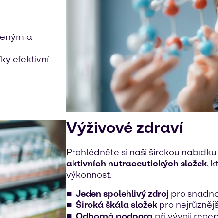
oženým a
ky efektivní
Výživové zdraví
Prohlédněte si naši širokou nabídk
aktivních nutraceutických složek
, 
výkonnost.
Jeden spolehlivý zdroj
pro snadno
Široká škála složek
pro nejrůznějš
Odborná podpora
při vývoji recep