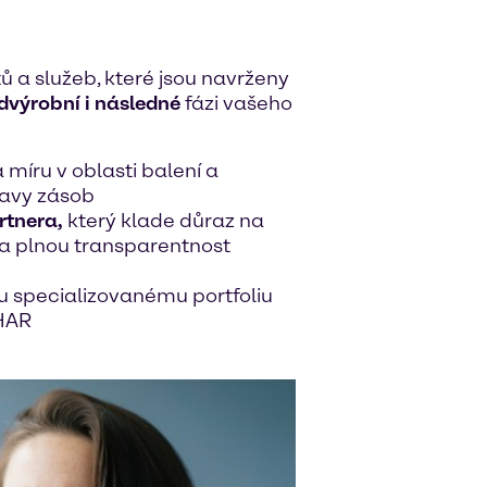
 a služeb, které jsou navrženy
dvýrobní i následné
fázi vašeho
 míru v oblasti balení a
ravy zásob
rtnera,
který klade důraz na
 a plnou transparentnost
 specializovanému portfoliu
HAR