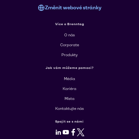
Změnit webové stránky
Více o Brenntag
O nás
Corporate
Produkty
Jak vám můžeme pomoci?
Média
Kariéra
Místa
Kontaktujte nás
Spojit se s námi
LinkedIn
Youtube
Facebook
X