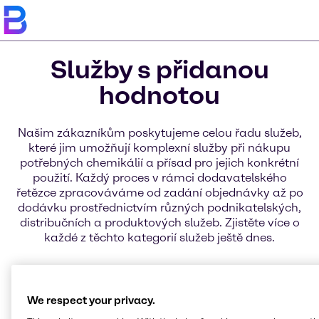
Služby s přidanou
hodnotou
Našim zákazníkům poskytujeme celou řadu služeb,
které jim umožňují komplexní služby při nákupu
potřebných chemikálií a přísad pro jejich konkrétní
použití. Každý proces v rámci dodavatelského
řetězce zpracováváme od zadání objednávky až po
dodávku prostřednictvím různých podnikatelských,
distribučních a produktových služeb. Zjistěte více o
každé z těchto kategorií služeb ještě dnes.
Inovativní chemické a
přísadové služby pro vaše
We respect your privacy.