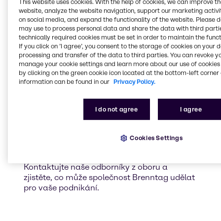
aplikace
This website uses cookies. With the help of cookies, we can improve t
website, analyze the website navigation, support our marketing activit
Služby
on social media, and expand the functionality of the website. Please 
may use to process personal data and share the data with third partie
technically required cookies must be set in order to maintain the funct
If you click on ’I agree’, you consent to the storage of cookies on your 
processing and transfer of the data to third parties. You can revoke y
Blending Solutions
Global Key Accounts
Service Excellence
Innovation & Application
manage your cookie settings and learn more about our use of cookies 
Centers
by clicking on the green cookie icon located at the bottom-left corner 
Pro individuální řešení
information can be found in our
Privacy Policy.
nás kontaktujte
I do not agree
I agree
Máte konkrétní požadavek? Rádi vám
pomůžeme vytvořit vítězné produkty pro
Cookies Settings
vaše cílové trhy.
Kontaktujte naše odborníky z oboru a
zjistěte, co může společnost Brenntag udělat
pro vaše podnikání.