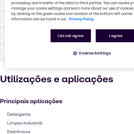
processing and transfer of the data to third parties. You can revoke y
Ponto de ebulição
171~175 °C
manage your cookie settings and learn more about our use of cookies 
by clicking on the green cookie icon located at the bottom-left corner 
information can be found in our
Privacy Policy.
Ponto de inflamação
85°C
Densidade
1,018
I do not agree
I agree
Formulários
Líquido (claro), Incolor
Cookies Settings
Utilizações e aplicações
Principais aplicações
Detergente
Limpea industrial
Eletrônicos