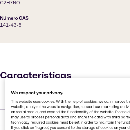
C2H7NO
Número CAS
141-43-5
Características
We respect your privacy.
This website uses cookies. With the help of cookies, we can improve t
Peso molar
61.084 g/mol
website, analyze the website navigation, support our marketing activit
on social media, and expand the functionality of the website. Please 
may use to process personal data and share the data with third partie
Ponto de fusão
10 °C
technically required cookies must be set in order to maintain the funct
If you click on ’I agree’, you consent to the storage of cookies on your 