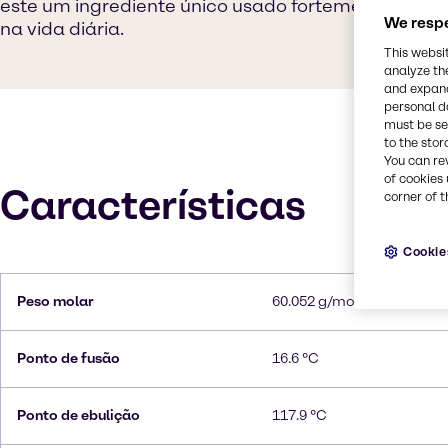
este um ingrediente único usado fortemente no p
We respe
na vida diária.
This websi
analyze th
and expand
personal d
must be set
to the stor
You can re
of cookies 
Características
corner of t
Cookie
Peso molar
60.052 g/mol
Ponto de fusão
16.6 °C
Ponto de ebulição
117.9 °C