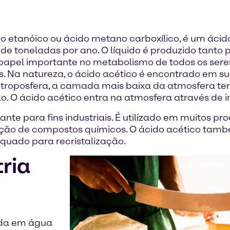
o etanóico ou ácido metano carboxílico, é um áci
de toneladas por ano. O líquido é produzido tanto 
papel importante no metabolismo de todos os sere
. Na natureza, o ácido acético é encontrado em suc
oposfera, a camada mais baixa da atmosfera terr
o. O ácido acético entra na atmosfera através de in
te para fins industriais. É utilizado em muitos pr
ão de compostos químicos. O ácido acético também
quado para recristalização.
tria
uída em água