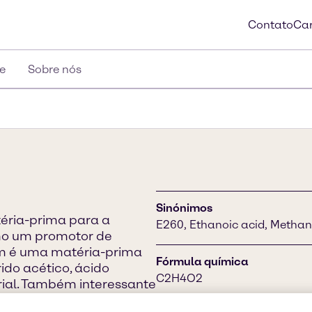
Contato
Car
e
Sobre nós
Sinónimos
éria-prima para a
E260, Ethanoic acid, Methan
omo um promotor de
ém é uma matéria-prima
Fórmula química
ido acético, ácido
C2H4O2
ial. Também interessante
 6% do ácido tornando