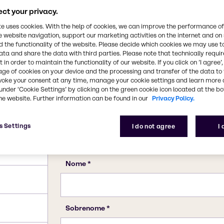
rocessamento químico e
Número CAS
ct your privacy.
64-19-7
te uses cookies. With the help of cookies, we can improve the performance of
e website navigation, support our marketing activities on the internet and on
 the functionality of the website. Please decide which cookies we may use t
ata and share the data with third parties. Please note that technically requi
 in order to maintain the functionality of our website. If you click on ’I agree’
age of cookies on your device and the processing and transfer of the data to 
voke your consent at any time, manage your cookie settings and learn more 
under ‘Cookie Settings’ by clicking on the green cookie icon located at the b
he website. Further information can be found in our
Privacy Policy.
s Settings
I do not agree
I