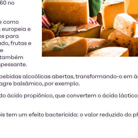
260 no
te como
 europeia e
dos para
do, frutas e
 e
e também
spessante.
bebidas alcoólicas abertas, transformando-o em ác
nagre balsâmico, por exemplo.
do ácido propiônico, que convertem o ácido láctic
s tem um efeito bactericida: o valor reduzido do 