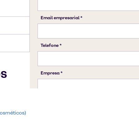
es
osméticos)