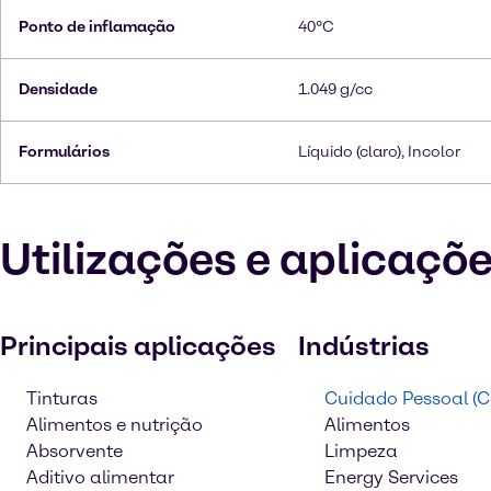
Ponto de inflamação
40°C
Densidade
1.049 g/cc
Formulários
Líquido (claro), Incolor
Utilizações e aplicaçõ
Principais aplicações
Indústrias
Tinturas
Cuidado Pessoal (C
Alimentos e nutrição
Alimentos
Absorvente
Limpeza
Aditivo alimentar
Energy Services