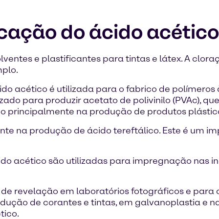
icação do ácido acético
ventes e plastificantes para tintas e látex. A clor
mplo.
 acético é utilizada para o fabrico de polímeros à
izado para produzir acetato de polivinilo (PVAc), qu
do principalmente na produção de produtos plásticos,
e na produção de ácido tereftálico. Este é um im
do acético são utilizadas para impregnação nas indú
 revelação em laboratórios fotográficos e para c
ão de corantes e tintas, em galvanoplastia e na 
tico.