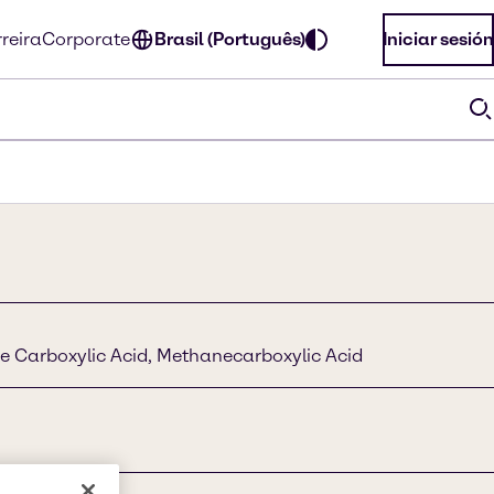
reira
Corporate
Brasil (Português)
Iniciar sesión
e Carboxylic Acid, Methanecarboxylic Acid