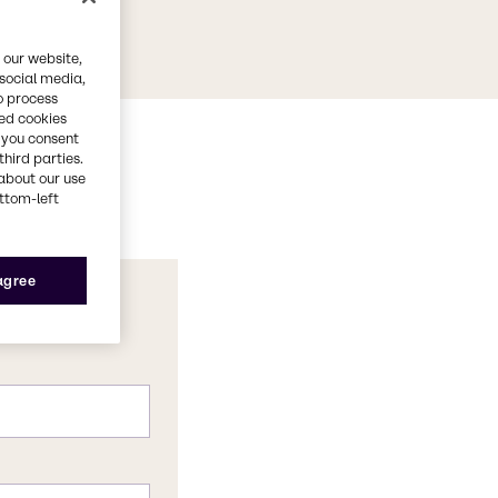
 our website,
 social media,
o process
red cookies
, you consent
third parties.
about our use
ottom-left
 agree