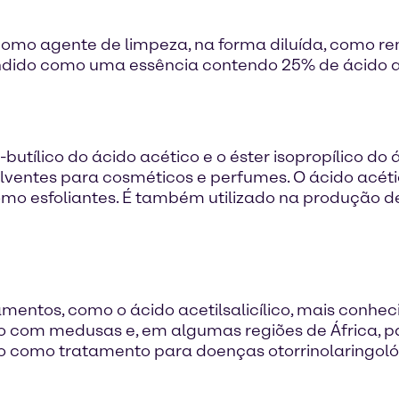
como agente de limpeza, na forma diluída, como r
endido como uma essência contendo 25% de ácido a
-butílico do ácido acético e o éster isopropílico do 
lventes para cosméticos e perfumes. O ácido acét
 como esfoliantes. É também utilizado na produção 
amentos, como o ácido acetilsalicílico, mais conh
cto com medusas e, em algumas regiões de África, 
tico como tratamento para doenças otorrinolaringo