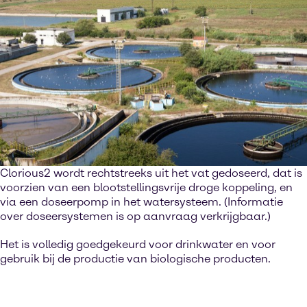
Clorious2 wordt rechtstreeks uit het vat gedoseerd, dat is
voorzien van een blootstellingsvrije droge koppeling, en
via een doseerpomp in het watersysteem. (Informatie
over doseersystemen is op aanvraag verkrijgbaar.)
Het is volledig goedgekeurd voor drinkwater en voor
gebruik bij de productie van biologische producten.