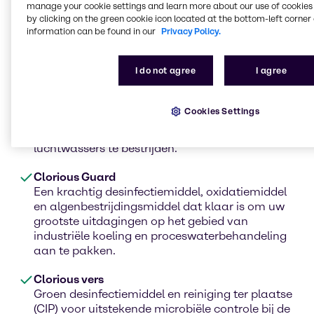
manage your cookie settings and learn more about our use of cookies 
by clicking on the green cookie icon located at the bottom-left corner 
information can be found in our
Privacy Policy.
I do not agree
I agree
Clorious Air
Als selectief oxidatiemiddel kan Clorious2 Air
Cookies Settings
worden gebruikt om geuren in
rioleringssystemen, proceswater en
luchtwassers te bestrijden.
Clorious Guard
Een krachtig desinfectiemiddel, oxidatiemiddel
en algenbestrijdingsmiddel dat klaar is om uw
grootste uitdagingen op het gebied van
industriële koeling en proceswaterbehandeling
aan te pakken.
Clorious vers
Groen desinfectiemiddel en reiniging ter plaatse
(CIP) voor uitstekende microbiële controle bij de