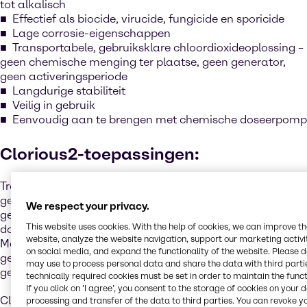
tot alkalisch
Effectief als biocide, virucide, fungicide en sporicide
Lage corrosie-eigenschappen
Transportabele, gebruiksklare chloordioxideoplossing –
geen chemische menging ter plaatse, geen generator,
geen activeringsperiode
Langdurige stabiliteit
Veilig in gebruik
Eenvoudig aan te brengen met chemische doseerpomp
Clorious2-toepassingen:
Traditioneel moet chloordioxide ter plaatse worden
gegenereerd - op onveilige wijze met de hand worden
We respect your privacy.
gemengd of met behulp van dure, complexe
This website uses cookies. With the help of cookies, we can improve t
doseersystemen.
website, analyze the website navigation, support our marketing activit
Met Clorious2 biedt Brenntag een veilig, eenvoudig en
on social media, and expand the functionality of the website. Please 
gebruiksvriendelijk chloordioxide dat gebruiksklaar wordt
may use to process personal data and share the data with third partie
geleverd, zonder overgieten of extra handelingen.
technically required cookies must be set in order to maintain the funct
If you click on ’I agree’, you consent to the storage of cookies on your 
Clorious2 is verkrijgbaar in de volgende varianten:
processing and transfer of the data to third parties. You can revoke y