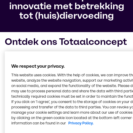
innovatie met betrekking
tot (huis)diervoeding
Ontdek ons Totaalconcept
We hebben ons Totaalconcept ontwikkeld met als
doel om voeding met minder medicijnen te
We respect your privacy.
produceren
. Het dient als hulpmiddel om beter te
begrijpen hoe dieren moeten worden gevoed en
This website uses cookies. With the help of cookies, we can improve t
website, analyze the website navigation, support our marketing activit
tegelijkertijd oplossingen op maat te bieden voor
on social media, and expand the functionality of the website. Please 
specifieke problemen. Het Totaalconcept
omvat vier
may use to process personal data and share the data with third partie
belangrijke gebieden
en bevat diverse producten die
technically required cookies must be set in order to maintain the funct
afzonderlijk of in combinatie kunnen worden
If you click on ’I agree’, you consent to the storage of cookies on your 
gebruikt, allemaal met de voedingsbehoeften en het
processing and transfer of the data to third parties. You can revoke y
welzijn van dieren in gedachten.
manage your cookie settings and learn more about our use of cookies 
by clicking on the green cookie icon located at the bottom-left corner 
information can be found in our
Privacy Policy.
Ons totaalconcept
heeft zijn effectiviteit ruimschoots
bewezen dankzij de jarenlange samenwerking met