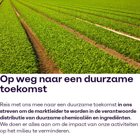
Op weg naar een duurzame
toekomst
Reis met ons mee naar een duurzame toekomst
in ons
streven om de marktleider te worden in de verantwoorde
distributie van duurzame chemicaliën en ingrediënten
.
We doen er alles aan om de impact van onze activiteiten
op het milieu te verminderen.