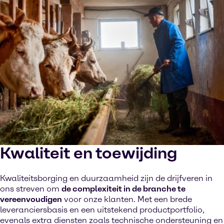
Bekijk op YouTube
Cookies Settings
Kwaliteit en toewijding
Kwaliteitsborging en duurzaamheid zijn de drijfveren in
ons streven om
de complexiteit in de branche te
vereenvoudigen
voor onze klanten. Met een brede
leveranciersbasis en een uitstekend productportfolio,
evenals extra diensten zoals technische ondersteuning en