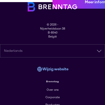
Meer infor
© 2026 -
Nijverheidslaan 38
B-8540
België
Nederlands
Wijzig website
Brenntag
Over ons
Corporate
Producten