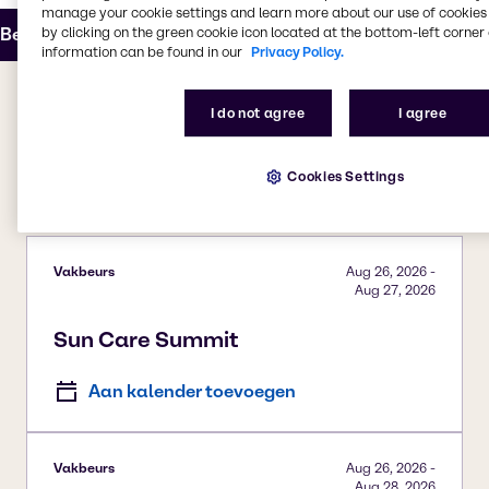
manage your cookie settings and learn more about our use of cookies 
Bezoek SpecialChem
by clicking on the green cookie icon located at the bottom-left corner 
information can be found in our
Privacy Policy.
I do not agree
I agree
Aankomende
evenementen
Cookies Settings
Vakbeurs
Aug 26, 2026
-
Aug 27, 2026
Sun Care Summit
Aan kalender toevoegen
Vakbeurs
Aug 26, 2026
-
Aug 28, 2026