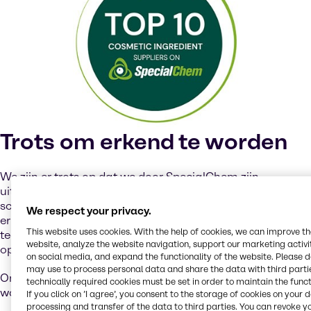
deze inhoud kan ertoe leiden dat YouTube
persoonlijke gegevens verwerkt of cookies op je
apparaat plaatst.
Bekijk op YouTube
Cookies Settings
Trots om erkend te worden
We zijn er trots op dat we door SpecialChem zijn
uitgeroepen tot een van de tien beste leveranciers voor
schoonheids- en persoonlijke verzorgingsproducten. Deze
We respect your privacy.
erkenning onderstreept ons streven naar innovatie,
This website uses cookies. With the help of cookies, we can improve t
technische uitmuntendheid en het leveren van
website, analyze the website navigation, support our marketing activit
oplossingen op maat voor elke formule.
on social media, and expand the functionality of the website. Please 
may use to process personal data and share the data with third partie
Ontdek meer op de website van SpecialChem en ontdek
technically required cookies must be set in order to maintain the funct
waarom professionals uit de sector ons vertrouwen.
If you click on ’I agree’, you consent to the storage of cookies on your 
processing and transfer of the data to third parties. You can revoke y