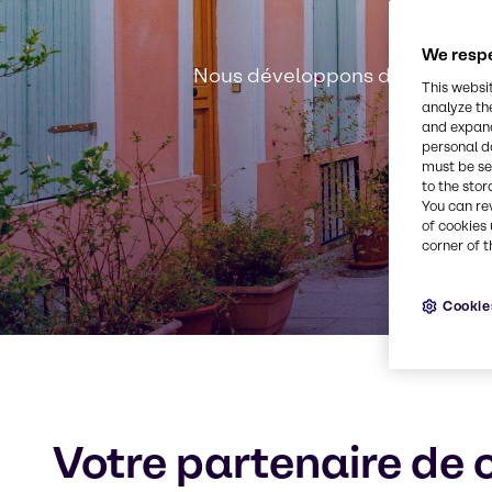
We respe
Nous développons des solution
This websi
analyze th
and expand
personal d
must be set
to the stor
You can re
of cookies 
corner of t
Cookie
Votre partenaire de 