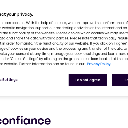
CASE & Constructio
ct your privacy.
s innovantes, durables et performantes pour les ap
te uses cookies. With the help of cookies, we can improve the performance of
e website navigation, support our marketing activities on the internet and on
 the functionality of the website. Please decide which cookies we may use t
ata and share the data with third parties. Please note that technically requi
 in order to maintain the functionality of our website. If you click on ’I agree’
age of cookies on your device and the processing and transfer of the data to 
voke your consent at any time, manage your cookie settings and learn more 
under ‘Cookie Settings’ by clicking on the green cookie icon located at the b
he website. Further information can be found in our
Privacy Policy.
s Settings
I do not agree
I
confiance