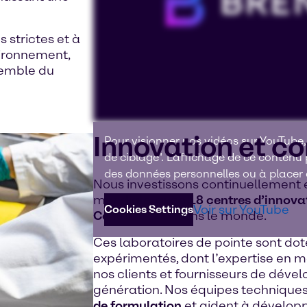
 strictes et à
vironnement,
semble du
Innovation et c
Pour visionner nos vidéos sur YouTube,
de ciblage". L'affichage de ce contenu
des données personnelles ou à placer d
Nous investissons continuellement 
mondiale, avec
18 centres d’innova
Voir sur YouTube
Cookies Settings
Construction
dans le monde.
Ces laboratoires de pointe sont dot
expérimentés, dont l’expertise en 
nos clients et fournisseurs de déve
génération. Nos équipes techniques
de formulation
et aident à dévelop