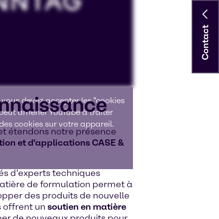
Contact
onnaissance
 vous devez accepter les "cookies
 peut amener YouTube à traiter
es cookies sur votre appareil.
et étendons notre présence
tion et d’applications CASE &
és d’experts techniques
matière de formulation permet à
lopper des produits de nouvelle
 offrent un
soutien en matière
per de nouveaux produits pour