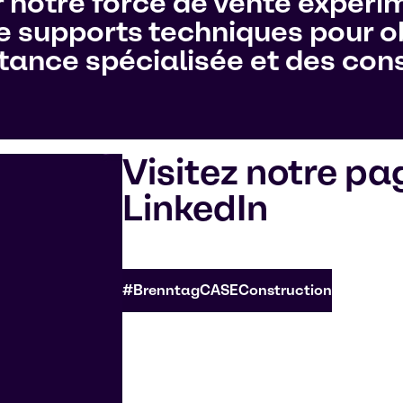
notre force de vente expéri
e supports techniques pour ob
tance spécialisée et des cons
Visitez notre pa
LinkedIn
#BrenntagCASEConstruction