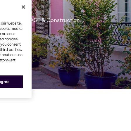
n
plications CASE & Construction
 our website,
 social media,
o process
red cookies
, you consent
third parties.
about our use
ottom-left
 agree