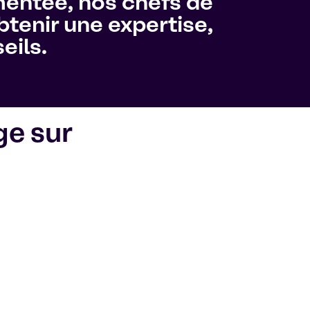
mentée, nos chefs de
tenir une expertise,
eils.
ge sur