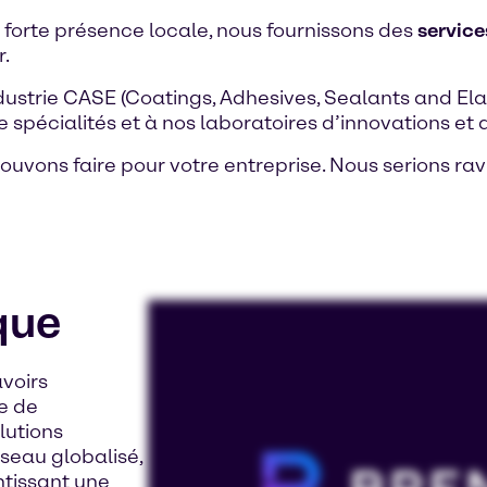
 forte présence locale, nous fournissons des
service
r.
dustrie CASE (Coatings, Adhesives, Sealants and El
e spécialités et à nos laboratoires d’innovations et
uvons faire pour votre entreprise. Nous serions ra
que
avoirs
e de
lutions
éseau globalisé,
ntissant une