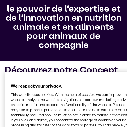
le pouvoir de l’expertise et
de l’innovation en nutrition
animale et en aliments
pour animaux de
compagnie
Découvrez notre Concept
Total
We respect your privacy.
Dans le but de
produire des régimes moins
This website uses cookies. With the help of cookies, we can improve t
médicamenteux
, nous avons développé notre
website, analyze the website navigation, support our marketing activit
Concept Total, un outil pour mieux comprendre
on social media, and expand the functionality of the website. Please 
may use to process personal data and share the data with third partie
comment nourrir les animaux tout en apportant des
technically required cookies must be set in order to maintain the funct
solutions adaptées à des problèmes spécifiques. Le
If you click on ’I agree’, you consent to the storage of cookies on your 
Concept Total
couvre quatre domaines clés
et
processing and transfer of the data to third parties. You can revoke y