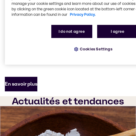
contient plusieurs produits qui peuvent être utilisés
manage your cookie settings and learn more about our use of cookies 
individuellement ou en combinaison, en tenant
by clicking on the green cookie icon located at the bottom-left corner 
compte des besoins alimentaires et du bien-être des
information can be found in our
Privacy Policy.
animaux.
I do not agree
I agree
Les performances de
notre Concept Total
sont
largement démontrées par des décennies de
collaboration avec des universités, des laboratoires
Cookies Settings
de recherche indépendants et par des travaux
pratiques sur le terrain.
En savoir plus
Actualités et tendances