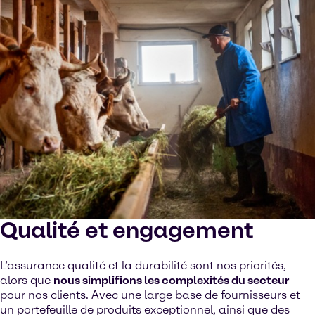
Voir sur YouTube
Cookies Settings
Qualité et engagement
L’assurance qualité et la durabilité sont nos priorités,
alors que
nous simplifions les complexités du secteur
pour nos clients. Avec une large base de fournisseurs et
un portefeuille de produits exceptionnel, ainsi que des