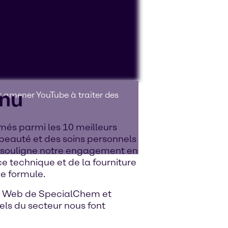
nnu
ut amener YouTube à traiter des
més parmi les 10 meilleurs
 beauté et des soins personnels
n souligne notre engagement en
ce technique et de la fourniture
e formule.
te Web de SpecialChem et
els du secteur nous font