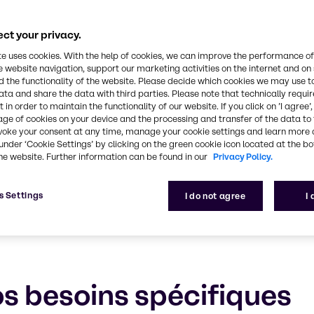
rsonal Care
ct your privacy.
lisée, notre expérience et notre service exceptionn
te uses cookies. With the help of cookies, we can improve the performance of
e website navigation, support our marketing activities on the internet and on
 the functionality of the website. Please decide which cookies we may use t
ata and share the data with third parties. Please note that technically requi
 in order to maintain the functionality of our website. If you click on ’I agree’
age of cookies on your device and the processing and transfer of the data to 
voke your consent at any time, manage your cookie settings and learn more 
under ‘Cookie Settings’ by clicking on the green cookie icon located at the b
he website. Further information can be found in our
Privacy Policy.
s Settings
I do not agree
I
os besoins spécifiques