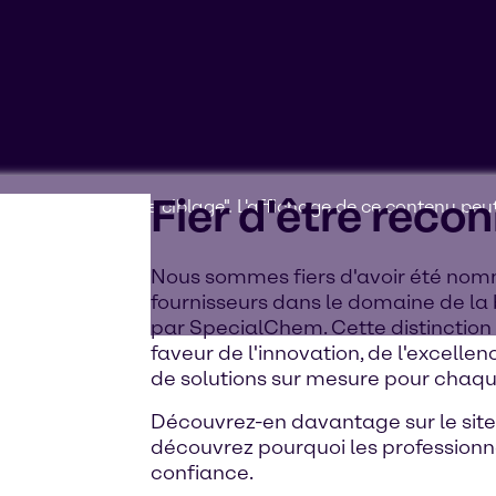
Fier d'être reco
ter les "cookies de ciblage". L'affichage de ce contenu pe
appareil.
Nous sommes fiers d'avoir été nom
fournisseurs dans le domaine de la
par SpecialChem. Cette distinctio
faveur de l'innovation, de l'excellen
de solutions sur mesure pour chaqu
Découvrez-en davantage sur le si
découvrez pourquoi les professionn
confiance.