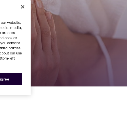
el
 our website,
 social media,
o process
red cookies
, you consent
third parties.
about our use
ottom-left
 agree