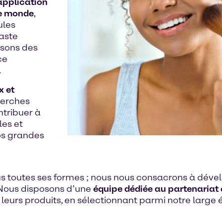
’application
le monde
,
ules
aste
isons des
ce
.
x et
herches
ntribuer à
les et
os grandes
us toutes ses formes ; nous nous consacrons à dév
 Nous disposons d’une
équipe dédiée au partenariat
urs produits, en sélectionnant parmi notre large é