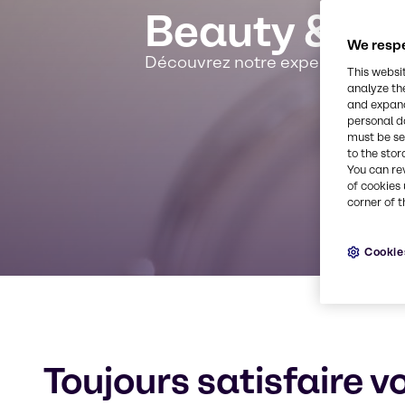
Beauty & Pe
We respe
Découvrez notre expertise spécia
This websi
analyze th
and expand
personal d
must be set
to the stor
You can re
of cookies 
corner of t
Cookie
Toujours satisfaire v