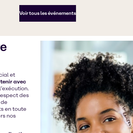
Voir tous les événements
re
ial et
utenir avec
 l’exécution.
 respect des
 de
s en toute
rs nos