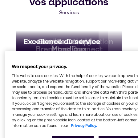
vos applications
Services
Blending Solutions
Excellence du service
Innovation & Application
Services en Ligne
Grands Comptes
Brenntag Connect
Mondiaux
Centers
Contactez-nous pour
des solutions
We respect your privacy.
individuelles
This website uses cookies. With the help of cookies, we can improve t
website, analyze the website navigation, support our marketing activit
on social media, and expand the functionality of the website. Please 
Vous avez une demande particulière ? Nous
may use to process personal data and share the data with third partie
sommes heureux de vous aider à créer des
technically required cookies must be set in order to maintain the funct
produits gagnants pour vos marchés cibles.
If you click on ’I agree’, you consent to the storage of cookies on your 
processing and transfer of the data to third parties. You can revoke y
Prenez contact avec notre expert du secteur
manage your cookie settings and learn more about our use of cookies 
pour discuter de ce que Brenntag peut faire
by clicking on the green cookie icon located at the bottom-left corner 
pour votre entreprise.
information can be found in our
Privacy Policy.