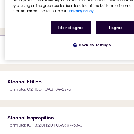
manage your cookie settings and learn more about our use of cookies 
by clicking on the green cookie icon located at the bottom-left corner 
Alcohol Bencílico
information can be found in our
Privacy Policy.
Fórmula: C7H8O | CAS: 100-51-6
I do not agree
I agree
Cookies Settings
Alcohol Cetílico
Fórmula: C16H34O | CAS: 36653-82-4
Alcohol Etílico
Fórmula: C2H6O | CAS: 64-17-5
Alcohol Isopropílico
Fórmula: (CH3)2CH2O | CAS: 67-63-0