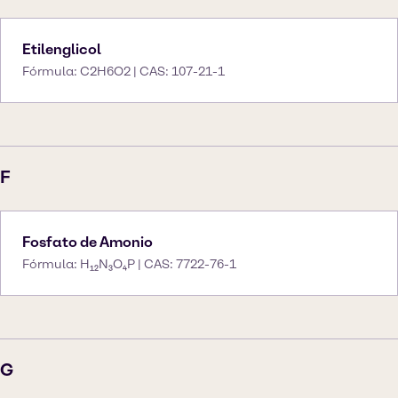
Etilenglicol
Fórmula: C2H6O2 | CAS: 107-21-1
F
Fosfato de Amonio
Fórmula: H₁₂N₃O₄P | CAS: 7722-76-1
G