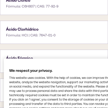
Ácido Cítrico
Fórmula: C6H807 | CAS: 77-92-9
Ácido Clorhídrico
Fórmula: HCl | CAS: 7647-01-0
Ácido Fórmico
Fórmula: CH2O2 | CAS: 64-18-6
We respect your privacy.
This website uses cookies. With the help of cookies, we can improve t
website, analyze the website navigation, support our marketing activit
on social media, and expand the functionality of the website. Please 
Ácido Nítrico
may use to process personal data and share the data with third partie
Fórmula: HNO3 | CAS: 7697-37-2
technically required cookies must be set in order to maintain the funct
If you click on ’I agree’, you consent to the storage of cookies on your 
processing and transfer of the data to third parties. You can revoke y