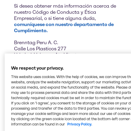
Si desea obtener más información acerca de
nuestro Código de Conducta y Ética
Empresarial, o si tiene alguna duda,
comuníquese con nuestro departamento de
Cumplimiento.
Brenntag Peru A. C.
Calle Los Plasticos 277
Urb. Ind. Vulcano, Ate Vitarte
15012, Lima
Perú
We respect your privacy.
Llámanos
This website uses cookies. With the help of cookies, we can improve t
website, analyze the website navigation, support our marketing activit
on social media, and expand the functionality of the website. Please 
may use to process personal data and share the data with third partie
technically required cookies must be set in order to maintain the funct
If you click on ’I agree’, you consent to the storage of cookies on your 
processing and transfer of the data to third parties. You can revoke y
manage your cookie settings and learn more about our use of cookies 
by clicking on the green cookie icon located at the bottom-left corner 
information can be found in our
Privacy Policy.