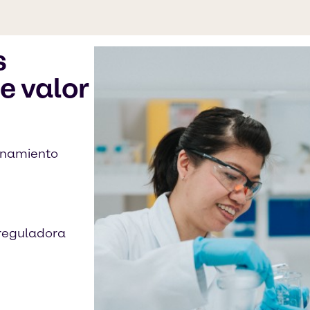
s
e valor
enamiento
 reguladora