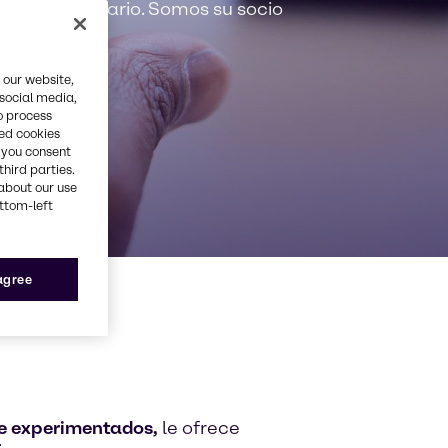
io extraordinario. Somos su socio
 our website,
 social media,
o process
red cookies
, you consent
third parties.
about our use
ottom-left
 agree
e experimentados,
le ofrece