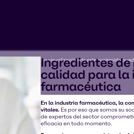
Ingredientes de
argeting cookies'. La visualización de este contenido pue
itivo.
calidad para la 
farmacéutica
En la industria farmacéutica, la co
vitales.
Es por eso que somos su soc
de expertos del sector comprometid
eficacia en todo momento.