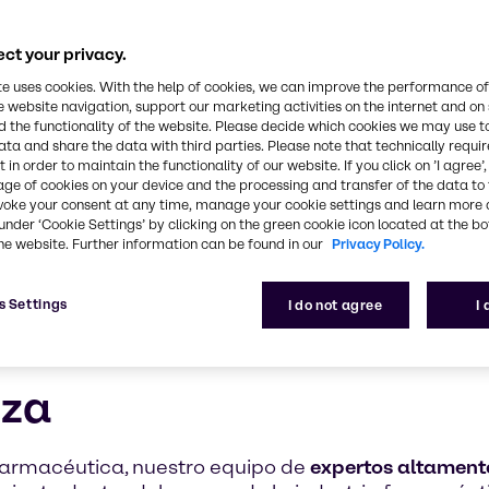
xperiencia en la industria farmacéutica y un servic
comercial ideal en la industria farmacéutica
ct your privacy.
te uses cookies. With the help of cookies, we can improve the performance of
e website navigation, support our marketing activities on the internet and on
 the functionality of the website. Please decide which cookies we may use t
ata and share the data with third parties. Please note that technically requi
 in order to maintain the functionality of our website. If you click on ’I agree’
age of cookies on your device and the processing and transfer of the data to 
voke your consent at any time, manage your cookie settings and learn more 
under ‘Cookie Settings’ by clicking on the green cookie icon located at the b
he website. Further information can be found in our
Privacy Policy.
s Settings
I do not agree
I
nza
 farmacéutica, nuestro equipo de
expertos altament