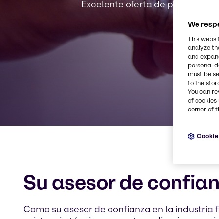
Excelente oferta de productos, e
We respe
This websi
analyze th
and expand
personal d
must be set
to the stor
You can re
of cookies 
corner of t
Cookie
Su asesor de confia
Como su asesor de confianza en la industria