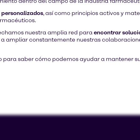
imiento dentro del campo de la industria farmacéut
y personalizados
, así como principios activos y mat
armacéuticos.
ovechamos nuestra amplia red para
encontrar soluci
a a ampliar constantemente nuestras colaboracione
o para saber cómo podemos ayudar a mantener su 