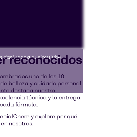
er reconocidos
de dar lugar a que YouTube
nombrados uno de los 10
de belleza y cuidado personal
ento destaca nuestro
xcelencia técnica y la entrega
 cada fórmula.
pecialChem y explore por qué
 en nosotros.