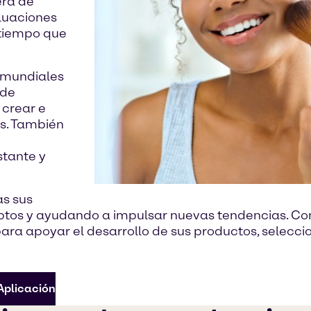
era de
luaciones
 tiempo que
 mundiales
 de
 crear e
s. También
e
stante y
s sus
eptos y ayudando a impulsar nuevas tendencias. 
ara apoyar el desarrollo de sus productos, selecc
Aplicación