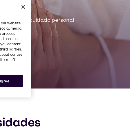
de belleza y cuidado personal
 our website,
 social media,
o process
red cookies
, you consent
third parties.
about our use
ottom-left
 agree
sidades