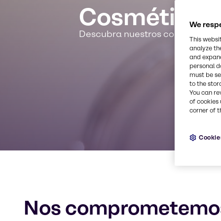
Cosméticos
We respe
Descubra nuestros conocimientos
This websi
analyze th
and expand
personal d
must be set
to the stor
You can re
of cookies 
corner of t
Cookie
Nos comprometemos 