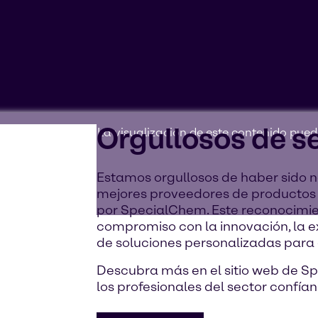
Orgullosos de s
argeting cookies'. La visualización de este contenido pue
itivo.
Estamos orgullosos de haber sido 
mejores proveedores de productos 
por SpecialChem. Este reconocimi
compromiso con la innovación, la e
de soluciones personalizadas para
Descubra más en el sitio web de S
los profesionales del sector confían