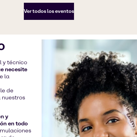
Ver todos los eventos
o
 y técnico
ue necesite
e la
ble de
 nuestros
n y
ón en todo
ormulaciones