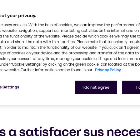
ct your privacy.
 especializados, experiencia y excelente servicio 
te uses cookies. With the help of cookies, we can improve the performance of
e website navigation, support our marketing activities on the internet and on
 the functionality of the website. Please decide which cookies we may use t
ata and share the data with third parties. Please note that technically requi
 in order to maintain the functionality of our website. If you click on ’I agree’
age of cookies on your device and the processing and transfer of the data to 
voke your consent at any time, manage your cookie settings and learn more 
under ‘Cookie Settings’ by clicking on the green cookie icon located at the b
he website. Further information can be found in our
Privacy Policy.
s Settings
I do not agree
I
a satisfacer sus nece