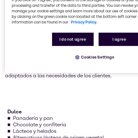
Prestar servicio a todos
processing and transfer of the data to third parties. You can revoke y
los mercados de
manage your cookie settings and learn more about our use of cookies 
by clicking on the green cookie icon located at the bottom-left corner 
alimentación y nutrición
information can be found in our
Privacy Policy.
En nuestros Centros de innovación y aplicación,
I do not agree
I agree
trabajamos activamente en todos los segmentos,
desde panadería y bebidas hasta alimentos de
origen vegetal, alternativas a la carne y salud
Cookies Settings
nutricional. Nuestros equipos desarrollan recetas,
prueban las formulaciones y crean prototipos
adaptados a las necesidades de los clientes.
Dulce
Panadería y pan
Chocolate y confitería
Lácteos y helados
Alternativas lácteas de origen vegetal