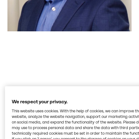
El panorama alimentario actual es un crisol
de culturas. Nuestros Centros de Innovación y
Aplicación analizan con pericia las
tendencias y tecnologías de todas ellas.
Nuestra misión es ayudar a los clientes a
aportar valor mediante nuestra experiencia,
conocimientos y soluciones personalizadas.
Terry Wagner
We respect your privacy.
Manager Innovation & Applications Nutrition, BSP Food Americas
This website uses cookies. With the help of cookies, we can improve t
website, analyze the website navigation, support our marketing activit
on social media, and expand the functionality of the website. Please 
may use to process personal data and share the data with third partie
technically required cookies must be set in order to maintain the funct
If you click on ’I agree’, you consent to the storage of cookies on your 