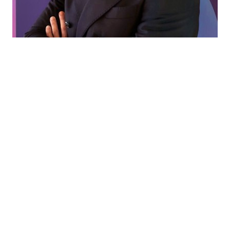
Cada mercado tiene sus propios retos. Ahí es
donde nosotros aportamos valor, al ayudar a
nuestros socios a encontrar los ingredientes y
las soluciones adecuados para cada
aplicación, para convertir ideas en productos
que la gente adore.
Michele Menini
Director Innovation & Application EMEA