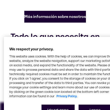
Más información sobre nosotros
Todo lo que necesita en
productos e ingredientes
We respect your privacy.
químicos
This website uses cookies. With the help of cookies, we can improve t
Nuestras industrias de enfoque
website, analyze the website navigation, support our marketing activit
on social media, and expand the functionality of the website. Please 
may use to process personal data and share the data with third partie
technically required cookies must be set in order to maintain the funct
If you click on ’I agree’, you consent to the storage of cookies on your 
Food & Nutrition
Beauty & Personal Care
Caucho
Energy Services
Farma
Polímeros
processing and transfer of the data to third parties. You can revoke y
manage your cookie settings and learn more about our use of cookies 
Ver todas las industrias
by clicking on the green cookie icon located at the bottom-left corner 
information can be found in our
Privacy Policy.
I do not agree
I agree