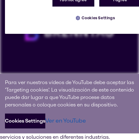
Cookies Settings
Conectando con productos, conocimiento e innovación
Para ver nuestros vídeos de YouTube debe aceptar las
Nosotros somos Brenntag
'Targeting cookies'. La visualización de este contenido
puede dar lugar a que YouTube procese datos
Brenntag es el líder del mercado mundial en la
personales o coloque cookies en su dispositivo.
distribución de ingredientes y productos químicos.
Ver en YouTube
Cookies Settings
Obtenga más información acerca de nuestros valores,
nuestro compromiso y pasión para ofrecerle los mejores
servicios y soluciones en diferentes industrias.