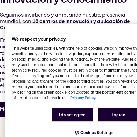
Seguimos invirtiendo y ampliando nuestra presencia
mundial, con
18 centros de innovación y aplicación de
CASE y construcción
en todo el mundo.
We respect your privacy.
En estas modernas instalaciones trabajan nuestros
expertos técnicos, cuya extensa experiencia en
This website uses cookies. With the help of cookies, we can improve t
formulación ayuda a nuestros clientes y proveedores a
website, analyze the website navigation, support our marketing activit
desarrollar productos de última generación. Nuestros
on social media, and expand the functionality of the website. Please 
may use to process personal data and share the data with third partie
equipos técnicos ofrecen
asistencia en cuestiones
technically required cookies must be set in order to maintain the funct
normativa y de formulación
y personalizan los productos
If you click on ’I agree’, you consent to the storage of cookies on your 
para satisfacer las cambiantes tendencias del mercado,
processing and transfer of the data to third parties. You can revoke y
el aumento de las prestaciones y unos objetivos de coste
manage your cookie settings and learn more about our use of cookies 
realistas.
by clicking on the green cookie icon located at the bottom-left corner 
information can be found in our
Privacy Policy.
Más información sobre nuestro centro de innovación y ap
I do not agree
I agree
El valor que le aportamos
Cookies Settings