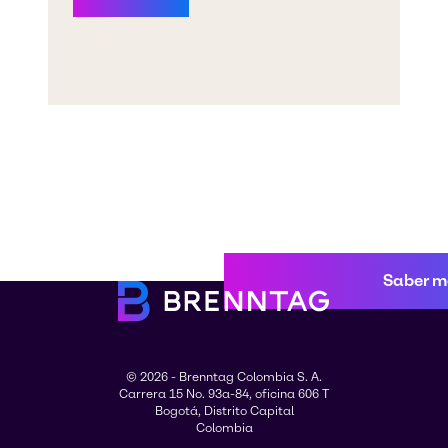
Saber m
© 2026 - Brenntag Colombia S. A.
Carrera 15 No. 93a-84, oficina 606 T
Bogotá, Distrito Capital
Colombia