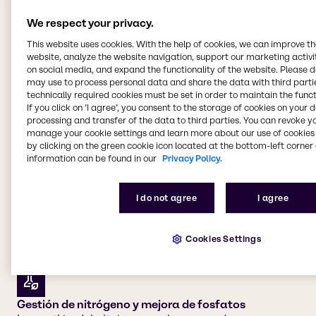
We respect your privacy.
Ofrecemos productos
This website uses cookies. With the help of cookies, we can improve t
website, analyze the website navigation, support our marketing activit
químicos agrícolas a
on social media, and expand the functionality of the website. Please 
cuatro segmentos de
may use to process personal data and share the data with third partie
technically required cookies must be set in order to maintain the funct
mercado principales:
If you click on ’I agree’, you consent to the storage of cookies on your 
processing and transfer of the data to third parties. You can revoke y
manage your cookie settings and learn more about our use of cookies 
by clicking on the green cookie icon located at the bottom-left corner 
Protección de cultivos y adyuvantes
information can be found in our
Privacy Policy.
Mantener los cultivos seguros y saludables para la
cosecha es la mayor prioridad para todos los
I do not agree
I agree
agricultores industriales. Brenntag le ayuda a
mantener sus cultivos agrícolas gracias a
soluciones químicas fiables que los protegen de las
Cookies Settings
plagas y las enfermedades de las plantas.
Gestión de nitrógeno y mejora de fosfatos