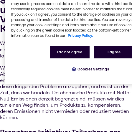
Sofortige Maßnahmen sind
may use to process personal data and share the data with third partie
unerlässlich, um die Pariser
technically required cookies must be set in order to maintain the funct
If you click on ’I agree’, you consent to the storage of cookies on your 
Vereinbarung über
processing and transfer of the data to third parties. You can revoke y
manage your cookie settings and learn more about our use of cookies 
Klimaänderungen zu erfüllen
by clicking on the green cookie icon located at the bottom-left corner 
information can be found in our
Privacy Policy.
Wirtschaftsführer, NGOs, Wissenschaftler und andere
sind sich einig, dass der Klimawandel das dringendste
I do not agree
I agree
langfristige Risiko ist, dem die Welt ausgesetzt ist.
Weitere Maßnahmen sind erforderlich, um das Pariser
Cookies Settings
Abkommen zu erfüllen. Bei Brenntag sind wir
entschlossen, über unsere Bilanz hinaus zu schauen und
diese dringenden Probleme anzugehen, und es ist an der
Zeit, dass wir handeln. Da chemische Produkte mit Netto-
Null-Emissionen derzeit begrenzt sind, müssen wir dies
tun einen Weg finden, um Produkte zu kompensieren,
deren Emissionen nicht vermieden oder reduziert werden
können.