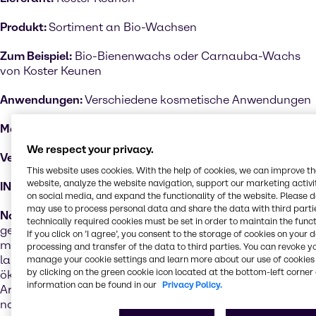
Produkt:
Sortiment an Bio-Wachsen
Zum Beispiel:
Bio-Bienenwachs oder Carnauba-Wachs
von Koster Keunen
Anwendungen:
Verschiedene kosmetische Anwendungen
Märkte:
Alle Körperpflegemärkte
We respect your privacy.
Verfügbarkeit:
Nordamerika
This website uses cookies. With the help of cookies, we can improve t
website, analyze the website navigation, support our marketing activit
INCI:
Verschiedenes
on social media, and expand the functionality of the website. Please 
may use to process personal data and share the data with third partie
Nachhaltigkeitsleistung:
Ökozertifizierte Produkte
technically required cookies must be set in order to maintain the funct
gewährleisten eine Reihe kultureller, biologischer und
If you click on ’I agree’, you consent to the storage of cookies on your 
mechanischer Praktiken, die den Kreislauf der
processing and transfer of the data to third parties. You can revoke y
landwirtschaftlichen Ressourcen unterstützen, das
manage your cookie settings and learn more about our use of cookies 
by clicking on the green cookie icon located at the bottom-left corner 
ökologische Gleichgewicht fördern und zur Erhaltung der
information can be found in our
Privacy Policy.
Artenvielfalt beitragen. Wichtige Faktoren für
nachhaltige Inhaltsstoffe, da natürliche Stoffe nicht per