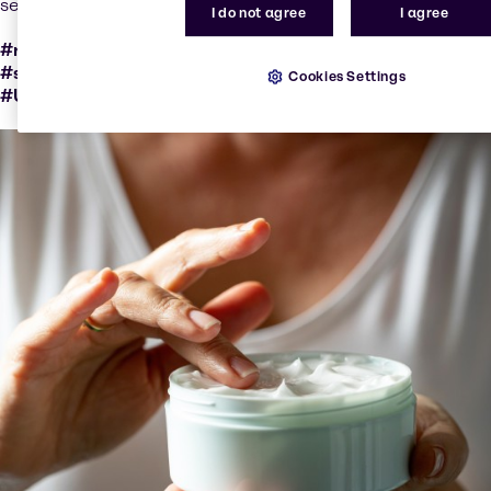
se nachhaltig sind.
I do not agree
I agree
#responsiblySourcedWithCertification
#socialValueCertation #naturalSubstance #GMOfree
Cookies Settings
#USDAOrganic