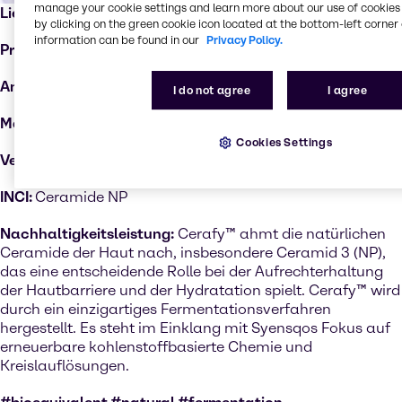
manage your cookie settings and learn more about our use of cookies 
Lieferant:
Syensqo
by clicking on the green cookie icon located at the bottom-left corner 
information can be found in our
Privacy Policy.
Produkt:
Cerafy™
Anwendungen:
Anti-Aging-Produkte
I do not agree
I agree
Märkte:
Dermokosmetik, Haarpflege, Hautpflege
Cookies Settings
Verfügbarkeit:
Ausgewählte Länder
INCI:
Ceramide NP
Nachhaltigkeitsleistung:
Cerafy™ ahmt die natürlichen
Ceramide der Haut nach, insbesondere Ceramid 3 (NP),
das eine entscheidende Rolle bei der Aufrechterhaltung
der Hautbarriere und der Hydratation spielt. Cerafy™ wird
durch ein einzigartiges Fermentationsverfahren
hergestellt. Es steht im Einklang mit Syensqos Fokus auf
erneuerbare kohlenstoffbasierte Chemie und
Kreislauflösungen.