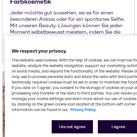
Farbkosmetik
Jeder möchte gut aussehen, sei es für einen
besonderen Anlass oder für ein spontanes Selfie.
Mit unseren Beauty-Lösungen können Sie jeden
Moment selbstbewusst meistern, indem Sie die
besten Inhaltsstoffe für eine umfassende Palette
an Farbkosmetik und Make-up kreieren.
We respect your privacy.
This website uses cookies. With the help of cookies, we can improve t
website, analyze the website navigation, support our marketing activit
on social media, and expand the functionality of the website. Please 
may use to process personal data and share the data with third partie
technically required cookies must be set in order to maintain the funct
If you click on ’I agree’, you consent to the storage of cookies on your 
processing and transfer of the data to third parties. You can revoke y
manage your cookie settings and learn more about our use of cookies 
by clicking on the green cookie icon located at the bottom-left corner 
information can be found in our
Privacy Policy.
I do not agree
I agree