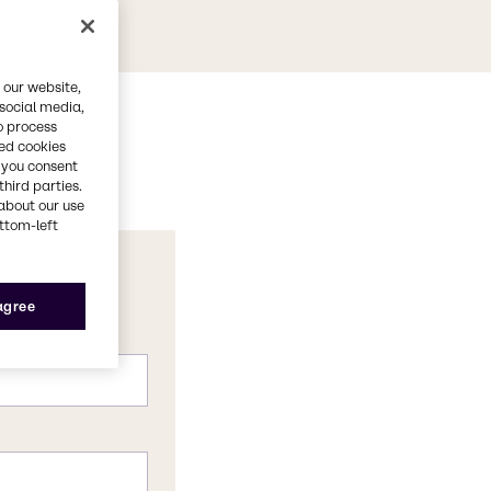
 our website,
 social media,
o process
red cookies
, you consent
third parties.
about our use
ottom-left
 agree