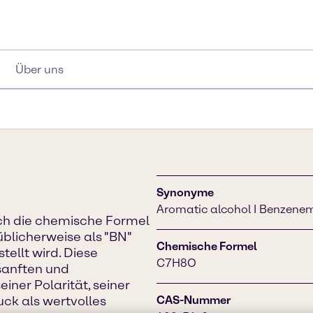
Über uns
Synonyme
Aromatic alcohol I Benzene
rch die chemische Formel
blicherweise als "BN"
Chemische Formel
ellt wird. Diese
C7H8O
 sanften und
ner Polarität, seiner
ck als wertvolles
CAS-Nummer