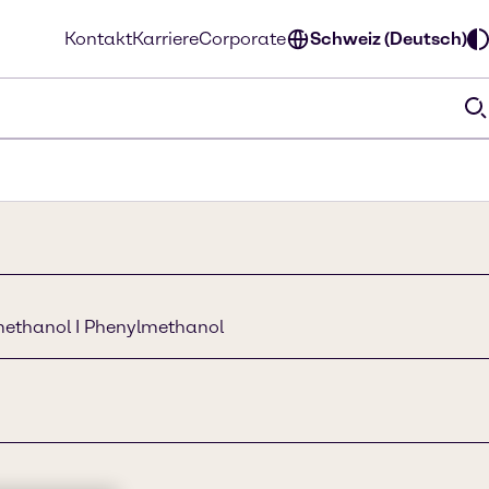
Kontakt
Karriere
Corporate
Schweiz (Deutsch)
methanol I Phenylmethanol