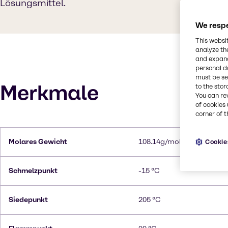
Lösungsmittel.
We respe
This websi
analyze th
and expand
personal d
must be set
Merkmale
to the stor
You can re
of cookies 
corner of t
Molares Gewicht
108.14g/mol
Cookie
Schmelzpunkt
-15 °C
Siedepunkt
205 °C