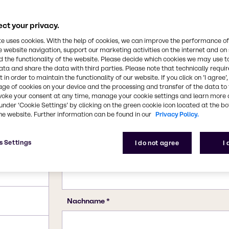
100-51-6
ct your privacy.
te uses cookies. With the help of cookies, we can improve the performance of
e website navigation, support our marketing activities on the internet and on
 the functionality of the website. Please decide which cookies we may use t
ata and share the data with third parties. Please note that technically requi
 in order to maintain the functionality of our website. If you click on ’I agree’
age of cookies on your device and the processing and transfer of the data to 
voke your consent at any time, manage your cookie settings and learn more 
under ‘Cookie Settings’ by clicking on the green cookie icon located at the b
he website. Further information can be found in our
Privacy Policy.
s Settings
I do not agree
I