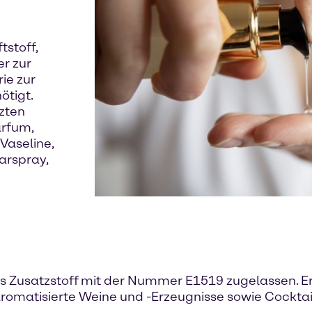
tstoff,
r zur
rie zur
tigt.
zten
arfum,
Vaseline,
arspray,
s Zusatzstoff mit der Nummer E1519 zugelassen. Er d
 aromatisierte Weine und -Erzeugnisse sowie Cockta