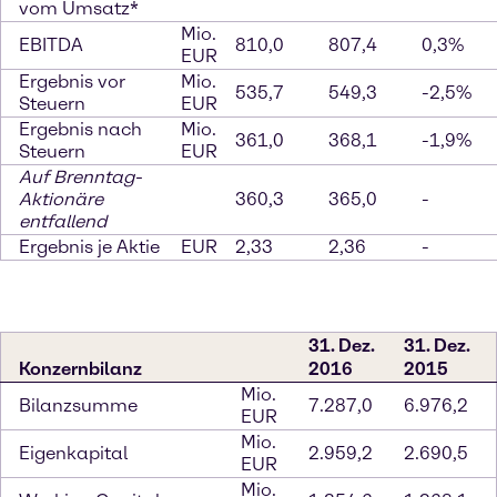
vom Umsatz*
Mio.
EBITDA
810,0
807,4
0,3%
EUR
Ergebnis vor
Mio.
535,7
549,3
-2,5%
Steuern
EUR
Ergebnis nach
Mio.
361,0
368,1
-1,9%
Steuern
EUR
Auf Brenntag-
Aktionäre
360,3
365,0
-
entfallend
Ergebnis je Aktie
EUR
2,33
2,36
-
31. Dez.
31. Dez.
Konzernbilanz
2016
2015
Mio.
Bilanzsumme
7.287,0
6.976,2
EUR
Mio.
Eigenkapital
2.959,2
2.690,5
EUR
Mio.