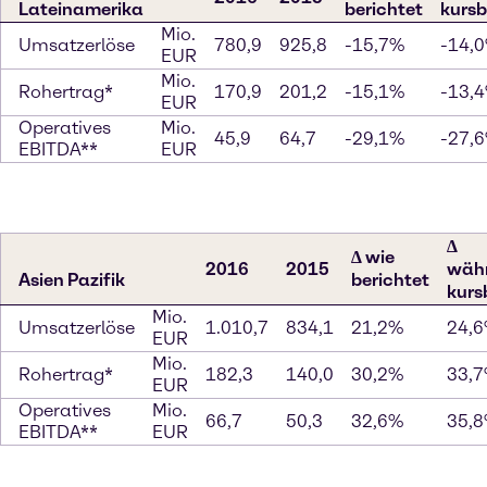
Lateinamerika
berichtet
kursb
Mio.
Umsatzerlöse
780,9
925,8
-15,7%
-14,
EUR
Mio.
Rohertrag*
170,9
201,2
-15,1%
-13,
EUR
Operatives
Mio.
45,9
64,7
-29,1%
-27,
EBITDA**
EUR
∆
∆ wie
2016
2015
wäh
Asien Pazifik
berichtet
kurs
Mio.
Umsatzerlöse
1.010,7
834,1
21,2%
24,
EUR
Mio.
Rohertrag*
182,3
140,0
30,2%
33,
EUR
Operatives
Mio.
66,7
50,3
32,6%
35,
EBITDA**
EUR