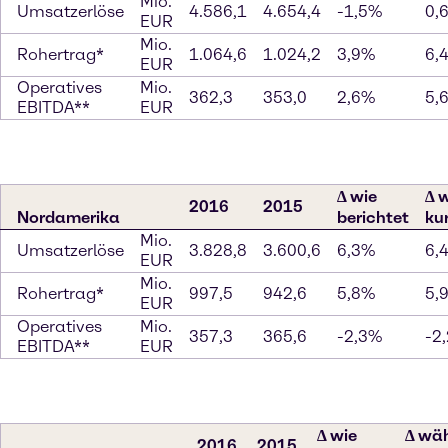
Mio.
Umsatzerlöse
4.586,1
4.654,4
-1,5%
0,
EUR
Mio.
Rohertrag*
1.064,6
1.024,2
3,9%
6,
EUR
Operatives
Mio.
362,3
353,0
2,6%
5,
EBITDA**
EUR
∆ wie
∆ 
2016
2015
Nordamerika
berichtet
ku
Mio.
Umsatzerlöse
3.828,8
3.600,6
6,3%
6,
EUR
Mio.
Rohertrag*
997,5
942,6
5,8%
5,
EUR
Operatives
Mio.
357,3
365,6
-2,3%
-2
EBITDA**
EUR
∆ wie
∆ wä
2016
2015