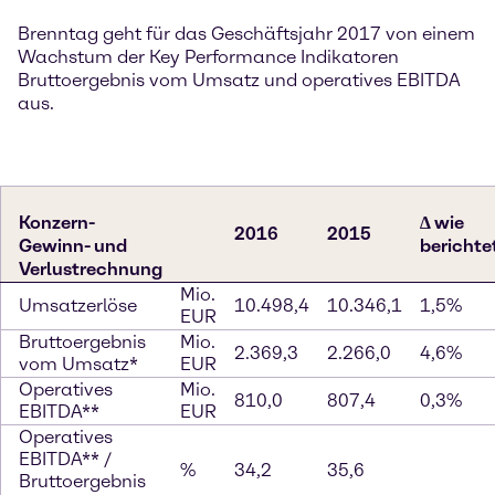
Brenntag geht für das Geschäftsjahr 2017 von einem
Wachstum der Key Performance Indikatoren
Bruttoergebnis vom Umsatz und operatives EBITDA
aus.
Konzern-
∆ wie
2016
2015
Gewinn- und
berichte
Verlustrechnung
Mio.
Umsatzerlöse
10.498,4
10.346,1
1,5%
EUR
Bruttoergebnis
Mio.
2.369,3
2.266,0
4,6%
vom Umsatz*
EUR
Operatives
Mio.
810,0
807,4
0,3%
EBITDA**
EUR
Operatives
EBITDA** /
%
34,2
35,6
Bruttoergebnis