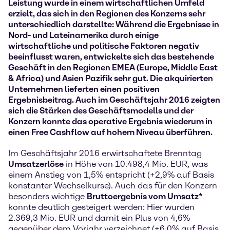
Leistung wurde in einem wirtschaftlichen Umfeld
erzielt, das sich in den Regionen des Konzerns sehr
unterschiedlich darstellte: Während die Ergebnisse in
Nord- und Lateinamerika durch einige
wirtschaftliche und politische Faktoren negativ
beeinflusst waren, entwickelte sich das bestehende
Geschäft in den Regionen EMEA (Europe, Middle East
& Africa) und Asien Pazifik sehr gut. Die akquirierten
Unternehmen lieferten einen positiven
Ergebnisbeitrag. Auch im Geschäftsjahr 2016 zeigten
sich die Stärken des Geschäftsmodells und der
Konzern konnte das operative Ergebnis wiederum in
einen Free Cashflow auf hohem Niveau überführen.
Im Geschäftsjahr 2016 erwirtschaftete Brenntag
Umsatzerlöse
in Höhe von 10.498,4 Mio. EUR, was
einem Anstieg von 1,5% entspricht (+2,9% auf Basis
konstanter Wechselkurse). Auch das für den Konzern
besonders wichtige
Bruttoergebnis vom Umsatz*
konnte deutlich gesteigert werden: Hier wurden
2.369,3 Mio. EUR und damit ein Plus von 4,6%
gegenüber dem Vorjahr verzeichnet (+6,0% auf Basis