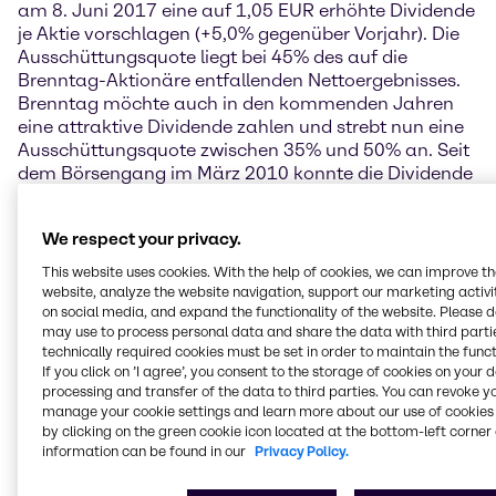
am 8. Juni 2017 eine auf 1,05 EUR erhöhte Dividende
je Aktie vorschlagen (+5,0% gegenüber Vorjahr). Die
Ausschüttungsquote liegt bei 45% des auf die
Brenntag-Aktionäre entfallenden Nettoergebnisses.
Brenntag möchte auch in den kommenden Jahren
eine attraktive Dividende zahlen und strebt nun eine
Ausschüttungsquote zwischen 35% und 50% an. Seit
dem Börsengang im März 2010 konnte die Dividende
mehr als verdoppelt werden.
We respect your privacy.
Steven Holland, Vorstandsvorsitzender der Brenntag
AG: „Der Brenntag-Konzern zeigte im Jahr 2016
This website uses cookies. With the help of cookies, we can improve t
insgesamt eine positive Entwicklung. Sehr zufrieden
website, analyze the website navigation, support our marketing activit
waren wir mit den Ergebnissen in unserer großen
on social media, and expand the functionality of the website. Please 
may use to process personal data and share the data with third partie
Region EMEA sowie dem Segment Asien Pazifik, wo
technically required cookies must be set in order to maintain the funct
wir insbesondere aus dem bestehenden Geschäft
If you click on ’I agree’, you consent to the storage of cookies on your 
heraus weiter gewachsen sind. Hier zahlen sich die
processing and transfer of the data to third parties. You can revoke y
von uns vorgenommenen Investitionen und
manage your cookie settings and learn more about our use of cookies 
Maßnahmen aus. In Nordamerika hingegen war
by clicking on the green cookie icon located at the bottom-left corner 
unser Geschäft im Berichtsjahr durch die anhaltend
information can be found in our
Privacy Policy.
schwache Nachfrage von Kunden aus dem Öl- und