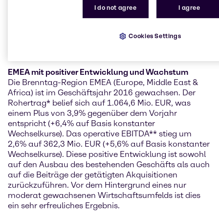
Gassektor und die geringe gesamtwirtschaftliche
I do not agree
I agree
Dynamik in der Region spürbar belastet. Aufgrund
seiner internationalen Aufstellung und breiten
Diversifikation konnte Brenntag das operative
Cookies Settings
EBITDA dennoch steigern und seine
Akquisitionspolitik auch 2016 konsequent umsetzen.“
EMEA mit positiver Entwicklung und Wachstum
Die Brenntag-Region EMEA (Europe, Middle East &
Africa) ist im Geschäftsjahr 2016 gewachsen. Der
Rohertrag* belief sich auf 1.064,6 Mio. EUR, was
einem Plus von 3,9% gegenüber dem Vorjahr
entspricht (+6,4% auf Basis konstanter
Wechselkurse). Das operative EBITDA** stieg um
2,6% auf 362,3 Mio. EUR (+5,6% auf Basis konstanter
Wechselkurse). Diese positive Entwicklung ist sowohl
auf den Ausbau des bestehenden Geschäfts als auch
auf die Beiträge der getätigten Akquisitionen
zurückzuführen. Vor dem Hintergrund eines nur
moderat gewachsenen Wirtschaftsumfelds ist dies
ein sehr erfreuliches Ergebnis.