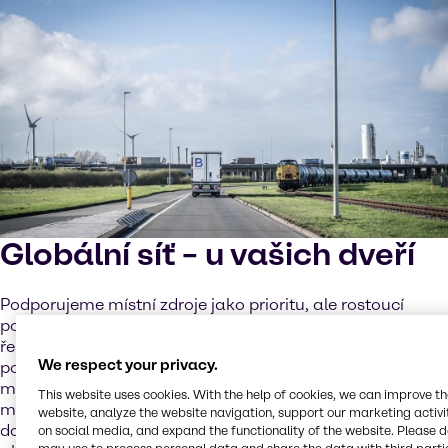
Globální síť – u vašich dveří
Podporujeme místní zdroje jako prioritu, ale rostoucí
poptávka po bateriích vyžaduje globální spolupráci a
řešení. Naše globální síť partnerů a pracovišť nám
We respect your privacy.
pomáhá tyto výzvy řešit a zároveň poskytovat služby na
míru prostřednictvím našeho místního provozního
This website uses cookies. With the help of cookies, we can improve t
modelu. Kombinujeme těsnou spolupráci a provozní
website, analyze the website navigation, support our marketing activit
dokonalost se strategickým holistickým přístupem,
on social media, and expand the functionality of the website. Please 