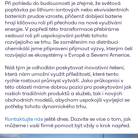
Při pohledu do budoucnosti je zřejmé, že světová
poptávka po lithium-iontových nebo ekvivalentních
bateriích prudce vzroste, přičemž dobíjecí baterie
hrají klíčovou roli při přechodu na nové využívání
energie. V popředí této transformace přebíráme
vedoucí roli při uspokojování potřeb tohoto
rozvíjejícího se trhu. Se zaměřením na distribuci
chemikálií jsme připraveni přijmout výzvy, kterým čelí
rozvíjející se ekosystémy v Evropě a Severní Americe.
Náš tým je odhodlán poskytovat inovativní řešení,
která nám umožní využít příležitostí, které tento
rychle rostoucí průmysl vytváří. Jako průkopníci v
této oblasti máme dobrou pozici pro poskytování jak
našich tradičních produktů a služeb, tak i nových
obchodních modelů, abychom uspokojili vyvíjející se
potřeby tohoto dynamického trhu.
Kontaktujte nás
ještě dnes. Dozvíte se více o tom, jak
můžeme i vaší firmě pomoct být vždy o krok napřed.