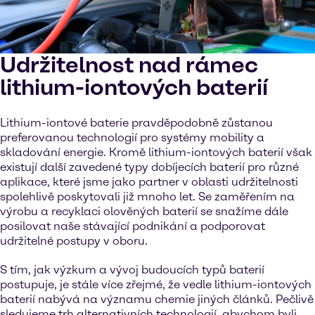
Udržitelnost nad rámec
lithium-iontových baterií
Lithium-iontové baterie pravděpodobně zůstanou
preferovanou technologií pro systémy mobility a
skladování energie. Kromě lithium-iontových baterií však
existují další zavedené typy dobíjecích baterií pro různé
aplikace, které jsme jako partner v oblasti udržitelnosti
spolehlivě poskytovali již mnoho let. Se zaměřením na
výrobu a recyklaci olověných baterií se snažíme dále
posilovat naše stávající podnikání a podporovat
udržitelné postupy v oboru.
S tím, jak výzkum a vývoj budoucích typů baterií
postupuje, je stále více zřejmé, že vedle lithium-iontových
baterií nabývá na významu chemie jiných článků. Pečlivě
sledujeme trh alternativních technologií, abychom byli