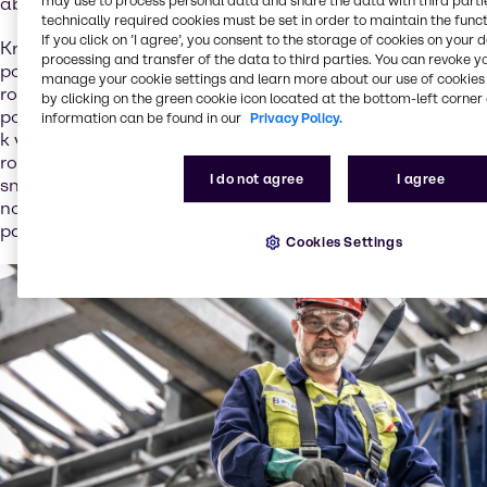
may use to process personal data and share the data with third partie
abychom nabídli nejlepší řešení.
technically required cookies must be set in order to maintain the funct
If you click on ’I agree’, you consent to the storage of cookies on your 
Kromě tradiční distribuce nabízíme řadu služeb, které
processing and transfer of the data to third parties. You can revoke y
podporují hodnotový řetězec v oblasti baterií. Neustále
manage your cookie settings and learn more about our use of cookies 
rozšiřujeme náš fond znalostí, aby vyhovoval vašim
by clicking on the green cookie icon located at the bottom-left corner 
potřebám. Naše stávající portfolio služeb jsme převedli
information can be found in our
Privacy Policy.
k využití v této oblasti. Strategicky se zaměřujeme na
rozvoj služeb a na nové obchodní modely. V rámci naší
I do not agree
I agree
snahy rozšířit oběhové obchodní modely a investovat do
nových příležitostí v oblasti služeb se snažíme budovat
partnerství a využít hodnotu spolupráce.
Cookies Settings