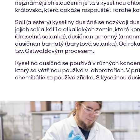
nejznámějších sloučenin je ta s kyselinou chlo
královská, která dokáže rozpouštět i drahé kovy,
Soli (a estery) kyseliny dusičné se nazývají d
jejích solí alkálií a alkalických zemin, které
(draselná solanka), dusičnan amonný (amonn
dusičnan barnatý (barytová solanka). Od rok
tzv. Ostwaldovým procesem.
Kyselina dusičná se používá v různých koncen
který se většinou používá v laboratořích. V p
chemikálie se používá zřídka. S kyselinou dus