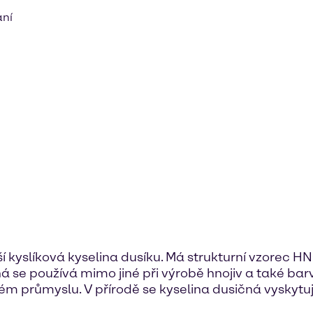
ání
jší kyslíková kyselina dusíku. Má strukturní vzorec 
 se používá mimo jiné při výrobě hnojiv a také barv
ém průmyslu. V přírodě se kyselina dusičná vyskytuj