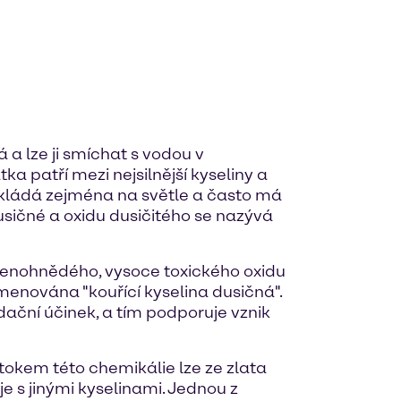
 a lze ji smíchat s vodou v
a patří mezi nejsilnější kyseliny a
zkládá zejména na světle a často má
usičné a oxidu dusičitého se nazývá
rvenohnědého, vysoce toxického oxidu
menována "kouřící kyselina dusičná".
idační účinek, a tím podporuje vznik
okem této chemikálie lze ze zlata
je s jinými kyselinami. Jednou z