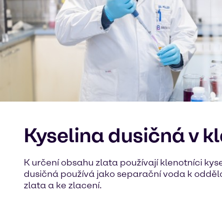
Kyselina dusičná v 
K určení obsahu zlata používají klenotníci kys
dusičná používá jako separační voda k oddělov
zlata a ke zlacení.