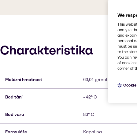
We respe
This websi
analyze th
and expand
personal d
Charakteristika
must be set
to the stor
You can re
of cookies 
corner of t
Molární hmotnost
63,01 g/mol
Cookie
Bod tání
- 42° C
Bod varu
83° C
Formuláře
Kapalina