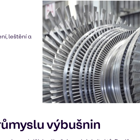
í, leštění a
průmyslu výbušnin