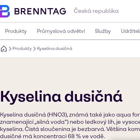
Česká republika
Produkty
Průmyslová odvětví
Služby
Udržite
Produkty
Kyselina dusičná
Kyselina dusičná
Kyselina dusičná (HNO3), známá také jako aqua forti
znamenající „silná voda“) nebo ledkový líh, je vysoc
kyselina. Čistá sloučenina je bezbarvá. Většina ko
dusičné má koncentraci 68 % ve vodě.