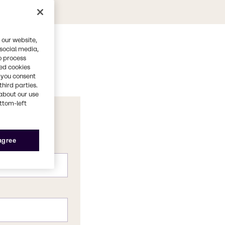
 our website,
 social media,
o process
red cookies
, you consent
third parties.
about our use
ottom-left
 agree