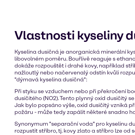
Vlastnosti kyseliny 
Kyselina dusičná je anorganická minerální kyse
libovolném poměru. Bouřlivě reaguje s ethanol
dokáže rozpouštět i drahé kovy, například st
nažloutlý nebo načervenalý odstín kvůli rozp
"dýmavá kyselina dusičná":
Při styku se vzduchem nebo při překročení bo
dusičitého (NO2). Tento plynný oxid dusičitý 
Jak bylo popsáno výše, oxid dusičitý vzniká př
požáru - může tedy zapálit některé snadno ho
Synonymum "separační voda" pro kyselinu dus
rozpustit stříbro, tj. kovy zlato a stříbro lze