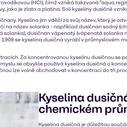
rovodíkovou (HCl), čímž vzniká takzvaná "aqua regis"
 jako je zlato a platina. Soli kyseliny dusičné vznik
usičnany. Kyselina jim vděčí za svůj název, který je
 končí na název solanka - například dusičnan sodný (c
á solanka), dusičnan vápenatý (vápenatá solanka 
u 1908 se kyselina dusičná vyrábí v průmyslovém m
tracích. Za koncentrovanou kyselinu dusičnou se po
růmyslu se obvykle používá kyselina dusičná o konce
ičnou lze volně obchodovat v koncentraci do tří pro
Kyselina dusičn
chemickém prů
Kyselina dusičná je důležitou souč