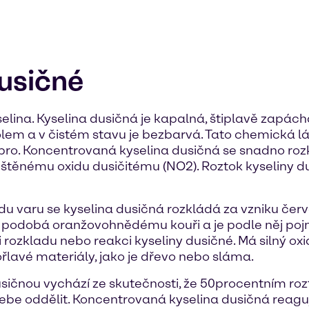
dusičné
lina. Kyselina dusičná je kapalná, štiplavě zapáchá
em a v čistém stavu je bezbarvá. Tato chemická látk
říbro. Koncentrovaná kyselina dusičná se snadno ro
uštěnému oxidu dusičitému (NO2). Roztok kyseliny d
du varu se kyselina dusičná rozkládá za vzniku če
se podobá oranžovohnědému kouři a je podle něj poj
i rozkladu nebo reakci kyseliny dusičné. Má silný ox
řlavé materiály, jako je dřevo nebo sláma.
ičnou vychází ze skutečnosti, že 50procentním rozt
 od sebe oddělit. Koncentrovaná kyselina dusičná reagu