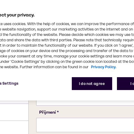
ct your privacy.
te uses cookies. With the help of cookies, we can improve the performance of
e website navigation, support our marketing activities on the internet and on
 the functionality of the website. Please decide which cookies we may use t
ata and share the data with third parties. Please note that technically requi
 in order to maintain the functionality of our website. If you click on ’I agree’
age of cookies on your device and the processing and transfer of the data to 
voke your consent at any time, manage your cookie settings and learn more 
under ‘Cookie Settings’ by clicking on the green cookie icon located at the b
he website. Further information can be found in our
Privacy Policy.
s Settings
I do not agree
I