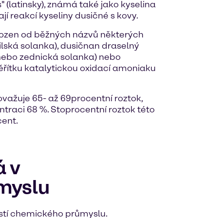
 (latinsky), známá také jako kyselina
ají reakcí kyseliny dusičné s kovy.
 odvozen od běžných názvů některých
hilská solanka), dusičnan draselný
nebo zednická solanka) nebo
ěřítku katalytickou oxidací amoniaku
važuje 65- až 69procentní roztok,
ntraci 68 %. Stoprocentní roztok této
cent.
á v
myslu
ástí chemického průmyslu.