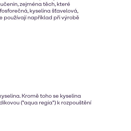
učenin, zejména těch, které
 fosforečná, kyselina šťavelová,
e používají například při výrobě
 kyselina. Kromě toho se kyselina
díkovou ("aqua regia") k rozpouštění