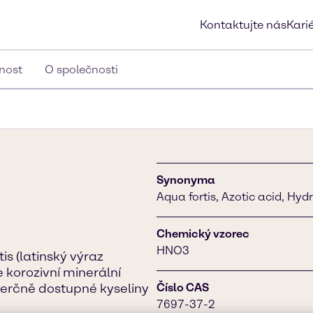
Kontaktujte nás
Kari
lnost
O společnosti
Synonyma
Aqua fortis, Azotic acid, Hydr
Chemický vzorec
HNO3
s (latinský výraz
e korozivní minerální
merčně dostupné kyseliny
Číslo CAS
7697-37-2