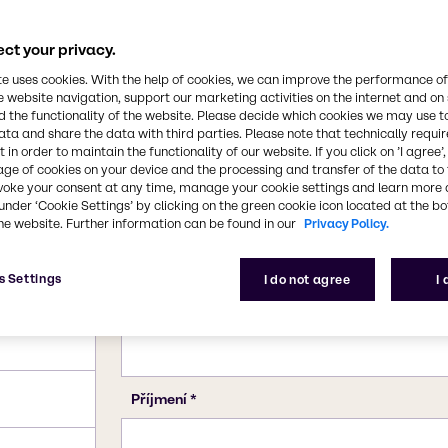
10043-35-3, 11113-50-1
ct your privacy.
te uses cookies. With the help of cookies, we can improve the performance of
e website navigation, support our marketing activities on the internet and on
 the functionality of the website. Please decide which cookies we may use t
ata and share the data with third parties. Please note that technically requi
 in order to maintain the functionality of our website. If you click on ’I agree’
age of cookies on your device and the processing and transfer of the data to 
voke your consent at any time, manage your cookie settings and learn more 
under ‘Cookie Settings’ by clicking on the green cookie icon located at the b
he website. Further information can be found in our
Privacy Policy.
s Settings
I do not agree
I