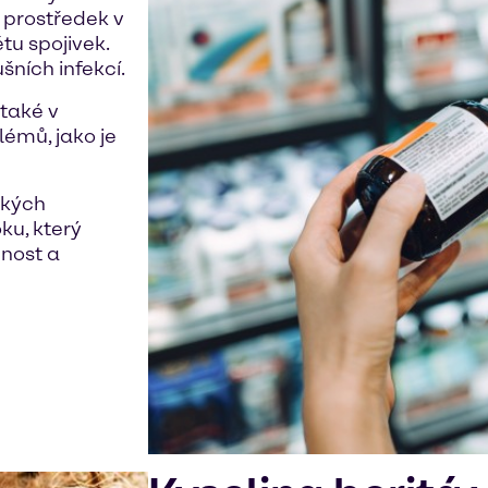
 prostředek v
tu spojivek.
šních infekcí.
 také v
émů, jako je
ckých
ku, který
nnost a