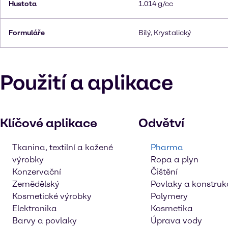
Hustota
1.014 g/cc
Formuláře
Bílý, Krystalický
Použití a aplikace
Klíčové aplikace
Odvětví
Tkanina, textilní a kožené
Pharma
výrobky
Ropa a plyn
Konzervační
Čištění
Zemědělský
Povlaky a konstruk
Kosmetické výrobky
Polymery
Elektronika
Kosmetika
Barvy a povlaky
Úprava vody