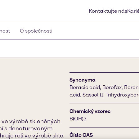
Kontaktujte nás
Kari
lnost
O společnosti
Synonyma
Boracic acid, Borofax, Boron 
acid, Sassolitt, Trihydroxybo
Chemický vzorec
B(OH)3
á ve výrobě skleněných
ení s denaturovaným
raje roli ve výrobě skla
Číslo CAS