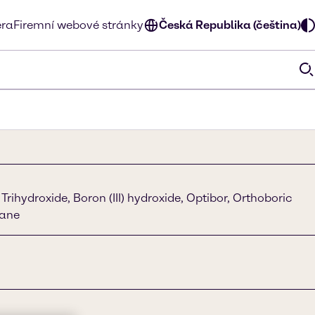
éra
Firemní webové stránky
Česká Republika (čeština)
Trihydroxide, Boron (III) hydroxide, Optibor, Orthoboric
rane