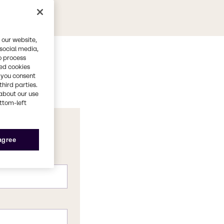
 our website,
 social media,
o process
red cookies
, you consent
third parties.
about our use
ottom-left
 agree