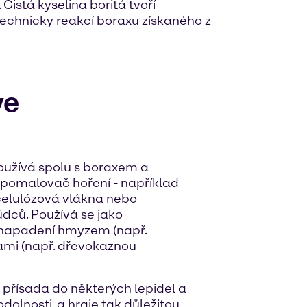
 Čistá kyselina boritá tvoří
í technicky reakcí boraxu získaného z
ve
používá spolu s boraxem a
 zpomalovač hoření - například
 celulózová vlákna nebo
ůdců. Používá se jako
 napadení hmyzem (např.
ami (např. dřevokaznou
o přísada do některých lepidel a
 odolnosti, a hraje tak důležitou