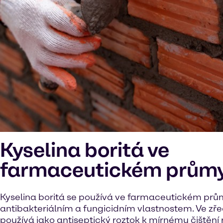
Kyselina boritá ve
farmaceutickém průmy
Kyselina boritá se používá ve farmaceutickém prů
antibakteriálním a fungicidním vlastnostem. Ve zř
používá jako antiseptický roztok k mírnému čištění 