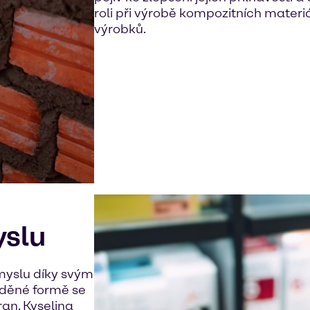
roli při výrobě kompozitních mater
výrobků.
slu
myslu díky svým
eděné formě se
ran. Kyselina