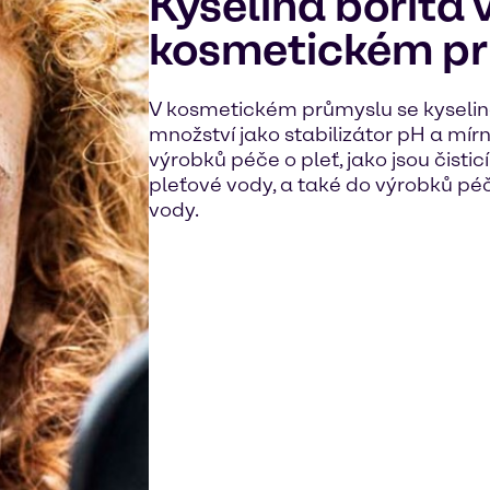
Kyselina boritá 
kosmetickém p
V kosmetickém průmyslu se kyselin
množství jako stabilizátor pH a mí
výrobků péče o pleť, jako jsou čistic
pleťové vody, a také do výrobků péče
vody.