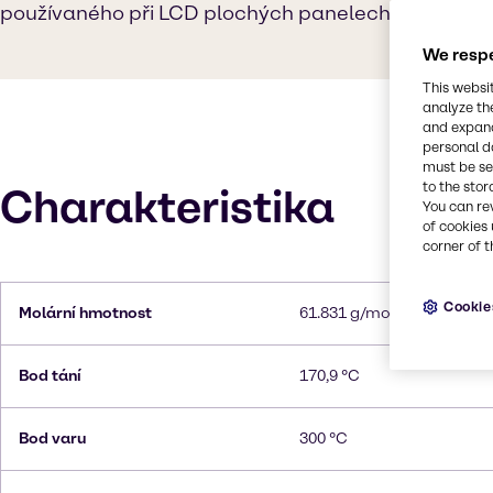
používaného při LCD plochých panelech.
We respe
This websi
analyze th
and expand
personal d
must be set
to the stor
Charakteristika
You can re
of cookies 
corner of t
Cookie
Molární hmotnost
61.831 g/mol
Bod tání
170,9 °C
Bod varu
300 °C