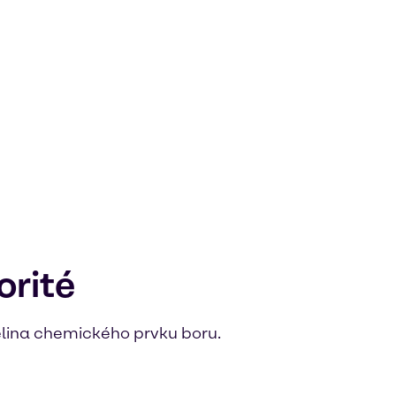
orité
selina chemického prvku boru.