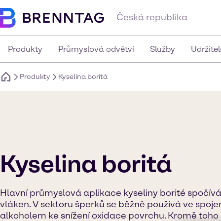
Česká republika
Produkty
Průmyslová odvětví
Služby
Udržite
Produkty
Kyselina boritá
Kyselina boritá
Hlavní průmyslová aplikace kyseliny borité spočív
vláken. V sektoru šperků se běžně používá ve spoj
alkoholem ke snížení oxidace povrchu. Kromě toho h