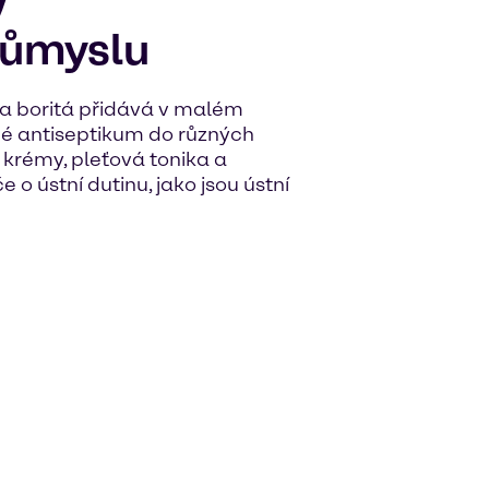
v
růmyslu
a boritá přidává v malém
rné antiseptikum do různých
í krémy, pleťová tonika a
 o ústní dutinu, jako jsou ústní