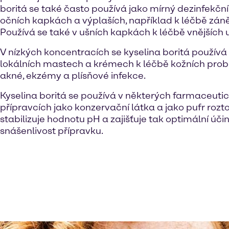
boritá se také často používá jako mírný dezinfekční
očních kapkách a výplaších, například k léčbě záně
Používá se také v ušních kapkách k léčbě vnějších u
V nízkých koncentracích se kyselina boritá používá
lokálních mastech a krémech k léčbě kožních probl
akné, ekzémy a plísňové infekce.
Kyselina boritá se používá v některých farmaceuti
přípravcích jako konzervační látka a jako pufr rozto
stabilizuje hodnotu pH a zajišťuje tak optimální úči
snášenlivost přípravku.