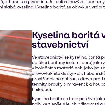
, ethanolu a glycerinu. Její soli se nazývají boritany.
lmi slabá kyselina. Kyselina boritá se obvykle vyráb
Kyselina boritá 
stavebnictví
Ve stavebnictví se kyselina boritá 
dalšími boritany (solemi boru) jako
v izolačních materiálech, jako jsou
dřevovláknité desky - a k hubení šk
prostředek na ochranu dřeva proti
termity, brouky a mravenci) a houb
hnilobou).
Kyselina boritá se také používá jak
pojiv ke zlepšení jejich přilnavosti a