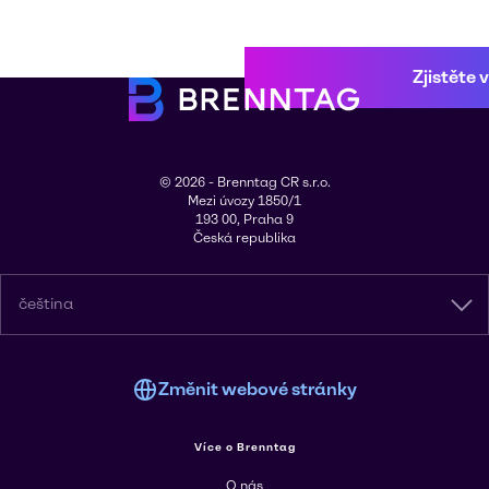
Zjistěte 
© 2026 - Brenntag CR s.r.o.
Mezi úvozy 1850/1
193 00, Praha 9
Česká republika
čeština
Změnit webové stránky
Více o Brenntag
O nás