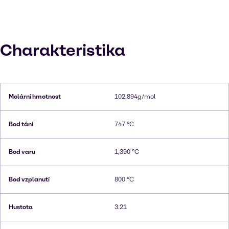
Charakteristika
Molární hmotnost
102.894g/mol
Bod tání
747 °C
Bod varu
1,390 °C
Bod vzplanutí
800 °C
Hustota
3.21