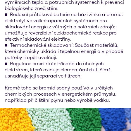
výměnících tepla a potrubních systémech k prevenci
biologického znečištění.
Redoxní průtokové baterie na bázi zinku a bromu:
elektrolyt ve velkokapacitních systémech pro
skladování energie z větrných a solárních zdrojů;
umožňuje reverzibilní elektrochemické reakce pro
efektivní skladování elektřiny.
Termochemické skladování: Součást materiálů,
které chemicky ukládají tepelnou energii a v případě
potřeby ji opět uvolňují.
Regulace emisí rtuti: Přísada do uhelných
elektráren, která oxiduje elementární rtuť, čímž
usnadňuje její separaci ve filtrech.
Kromě toho se bromid sodný používá v určitých
chemických procesech v energetickém průmyslu,
například při čištění plynu nebo výrobě vodíku.