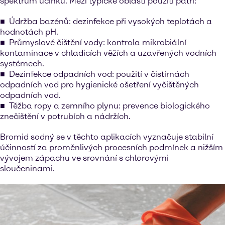
spektrum účinku. Mezi typické oblasti použití patří:
Údržba bazénů: dezinfekce při vysokých teplotách a
hodnotách pH.
Průmyslové čištění vody: kontrola mikrobiální
kontaminace v chladicích věžích a uzavřených vodních
systémech.
Dezinfekce odpadních vod: použití v čistírnách
odpadních vod pro hygienické ošetření vyčištěných
odpadních vod.
Těžba ropy a zemního plynu: prevence biologického
znečištění v potrubích a nádržích.
Bromid sodný se v těchto aplikacích vyznačuje stabilní
účinností za proměnlivých procesních podmínek a nižším
vývojem zápachu ve srovnání s chlorovými
sloučeninami.