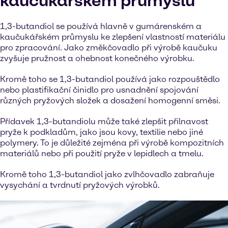
kaučukářském průmyslu
1,3-butandiol se používá hlavně v gumárenském a
kaučukářském průmyslu ke zlepšení vlastností materiálu
pro zpracování. Jako změkčovadlo při výrobě kaučuku
zvyšuje pružnost a ohebnost konečného výrobku.
Kromě toho se 1,3-butandiol používá jako rozpouštědlo
nebo plastifikační činidlo pro usnadnění spojování
různých pryžových složek a dosažení homogenní směsi.
Přídavek 1,3-butandiolu může také zlepšit přilnavost
pryže k podkladům, jako jsou kovy, textilie nebo jiné
polymery. To je důležité zejména při výrobě kompozitních
materiálů nebo při použití pryže v lepidlech a tmelu.
Kromě toho 1,3-butandiol jako zvlhčovadlo zabraňuje
vysychání a tvrdnutí pryžových výrobků.