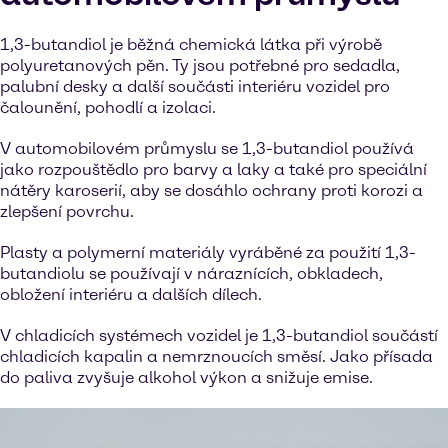
1,3-butandiol je běžná chemická látka při výrobě
polyuretanových pěn. Ty jsou potřebné pro sedadla,
palubní desky a další součásti interiéru vozidel pro
čalounění, pohodlí a izolaci.
V automobilovém průmyslu se 1,3-butandiol používá
jako rozpouštědlo pro barvy a laky a také pro speciální
nátěry karoserií, aby se dosáhlo ochrany proti korozi a
zlepšení povrchu.
Plasty a polymerní materiály vyráběné za použití 1,3-
butandiolu se používají v náraznících, obkladech,
obložení interiéru a dalších dílech.
V chladicích systémech vozidel je 1,3-butandiol součástí
chladicích kapalin a nemrznoucích směsí. Jako přísada
do paliva zvyšuje alkohol výkon a snižuje emise.