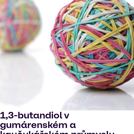
1,3-butandiol v
gumárenském a