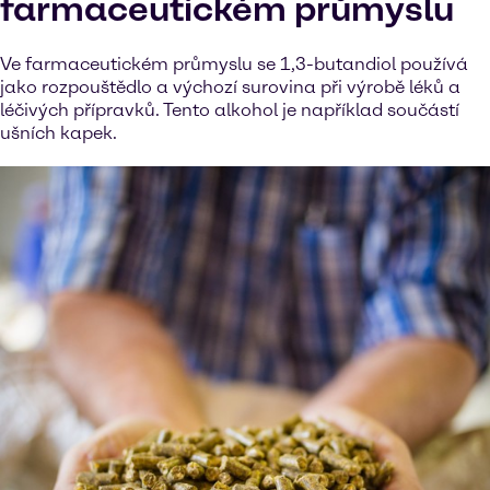
farmaceutickém průmyslu
Ve farmaceutickém průmyslu se 1,3-butandiol používá
jako rozpouštědlo a výchozí surovina při výrobě léků a
léčivých přípravků. Tento alkohol je například součástí
ušních kapek.