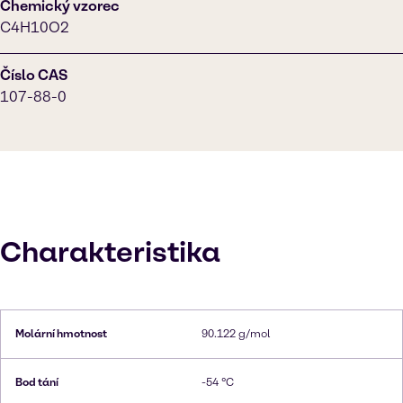
Chemický vzorec
C4H10O2
Číslo CAS
107-88-0
Charakteristika
Molární hmotnost
90.122 g/mol
Bod tání
-54 °C