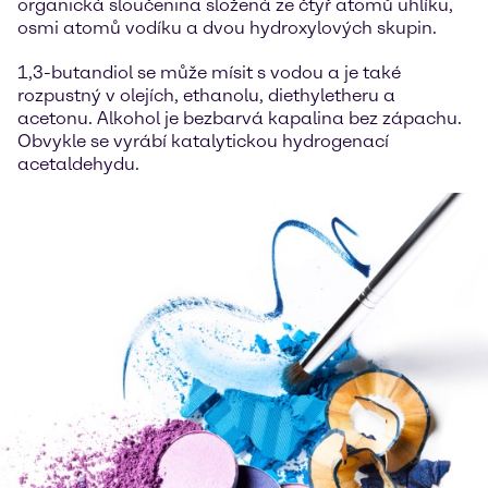
organická sloučenina složená ze čtyř atomů uhlíku,
osmi atomů vodíku a dvou hydroxylových skupin.
1,3-butandiol se může mísit s vodou a je také
rozpustný v olejích, ethanolu, diethyletheru a
acetonu. Alkohol je bezbarvá kapalina bez zápachu.
Obvykle se vyrábí katalytickou hydrogenací
acetaldehydu.