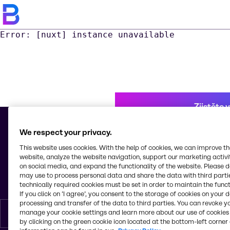
Error: [nuxt] instance unavailable
Zjistěte 
We respect your privacy.
This website uses cookies. With the help of cookies, we can improve t
© 2026 - Brenntag CR s.r.o.
website, analyze the website navigation, support our marketing activit
Mezi úvozy 1850/1
on social media, and expand the functionality of the website. Please 
193 00, Praha 9
may use to process personal data and share the data with third partie
Česká republika
technically required cookies must be set in order to maintain the funct
If you click on ’I agree’, you consent to the storage of cookies on your 
processing and transfer of the data to third parties. You can revoke y
manage your cookie settings and learn more about our use of cookies 
čeština
by clicking on the green cookie icon located at the bottom-left corner 