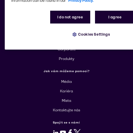
information can be found in our
Privacy Policy.
Změnit webové stránky
I do not agree
I agree
Více o Brenntag
Cookies Settings
O nás
Corporate
Produkty
Jak vám můžeme pomoci?
Média
Kariéra
Místa
Kontaktujte nás
Spojit se s námi
LinkedIn
Youtube
Facebook
X