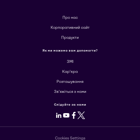
Про нас
Корпоративний сайт
Продукти
Як ми можемо вам допомогти?
ЗМІ
Кар'єра
Розташування
Зв'яжіться з нами
Слідуйте за нами
LinkedIn
Youtube
Facebook
X
Cookies Settings