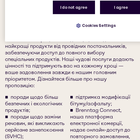
Незалежно від того, чи шукаєте ви продукти для
I do not agree
I agree
декоративних або промислових покриттів, клеїв,
герметиків, еластомерів, чорнил, порошкових
Cookies Settings
покриттів чи будівельної хімії, у нас є все, що вам
потрібно. Наші команди в секторах CASE &
Construction працюють над тим, щоб надати вам
найкращі продукти від провідних постачальників,
забезпечуючи доступ до повного вибору
спеціальних продуктів. Наші чудові послуги додають
цінності та підтримують вас на кожному кроці —
ваше задоволення завжди є нашим головним
пріоритетом. Дізнайтеся більше про нашу
пропозицію:
поради щодо більш
підтримка модифікації
безпечних і екологічних
бітуму/асфальту;
продуктів;
Brenntag Connect,
поради щодо заміни
наша платформа
речовин, які викликають
електронної комерції,
серйозне занепокоєння
надає онлайн-доступ до
(SVHC);
повторного замовлення,