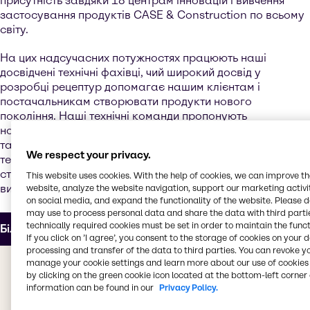
присутність завдяки 18 центрам інновацій і вивчення
застосування продуктів CASE & Construction по всьому
світу.
На цих надсучасних потужностях працюють наші
досвідчені технічні фахівці, чий широкий досвід у
розробці рецептур допомагає нашим клієнтам і
постачальникам створювати продукти нового
покоління. Наші технічні команди пропонують
нормативну підтримку й підтримку щодо рецептур, а
також налаштовують продукти відповідно до ринкових
We respect your privacy.
тенденцій, які постійно змінюються, підвищених
стандартів продуктивності та реалістичних цільових
This website uses cookies. With the help of cookies, we can improve t
витрат.
website, analyze the website navigation, support our marketing activit
on social media, and expand the functionality of the website. Please 
may use to process personal data and share the data with third partie
technically required cookies must be set in order to maintain the funct
Більше про наш Innovation & Application Center
If you click on ’I agree’, you consent to the storage of cookies on your 
processing and transfer of the data to third parties. You can revoke y
Цінність, яку ми
manage your cookie settings and learn more about our use of cookies 
by clicking on the green cookie icon located at the bottom-left corner 
пропонуємо вам
information can be found in our
Privacy Policy.