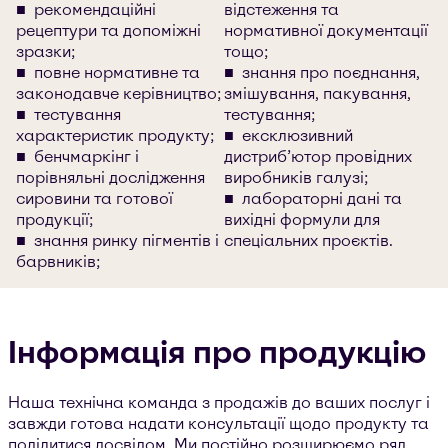
рекомендаційні
відстеження та
рецептури та допоміжні
нормативної документації
зразки;
тощо;
повне нормативне та
знання про поєднання,
законодавче керівництво;
змішування, пакування,
тестування
тестування;
характеристик продукту;
ексклюзивний
бенчмаркінг і
дистриб’ютор провідних
порівняльні дослідження
виробників галузі;
сировини та готової
лабораторні дані та
продукції;
вихідні формули для
знання ринку пігментів і
спеціальних проєктів.
барвників;
Інформація про продукцію
Наша технічна команда з продажів до ваших послуг і
завжди готова надати консультації щодо продукту та
поділитися досвідом. Ми постійно розширюємо ряд