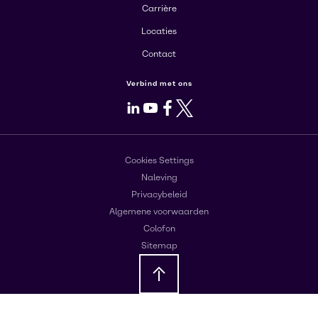
Carrière
Locaties
Contact
Verbind met ons
LinkedIn
Youtube
Facebook
X
Cookies Settings
Naleving
Privacybeleid
Algemene voorwaarden
Colofon
Sitemap