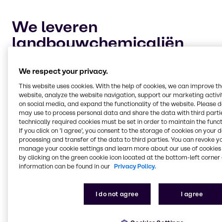
We leveren
landbouwchemicaliën
aan vier belangrijke
marktsegmenten:
We respect your privacy.
This website uses cookies. With the help of cookies, we can improve t
website, analyze the website navigation, support our marketing activit
on social media, and expand the functionality of the website. Please 
Gewasbescherming en hulpstoffen
may use to process personal data and share the data with third partie
Uw gewassen veilig en gezond houden voor de
technically required cookies must be set in order to maintain the funct
oogst is de hoogste prioriteit voor elke industriële
If you click on ’I agree’, you consent to the storage of cookies on your 
landbouwer. Laat Brenntag u helpen uw teelt van
processing and transfer of the data to third parties. You can revoke y
gewassen te onderhouden met betrouwbare,
manage your cookie settings and learn more about our use of cookies 
by clicking on the green cookie icon located at the bottom-left corner 
chemische oplossingen om tegen ongedierte en
information can be found in our
Privacy Policy.
plantenziekten te beschermen.
I do not agree
I agree
Stikstofbeheer en fosfaatverbetering
Stikstofbeheer en het proces van vervluchtiging