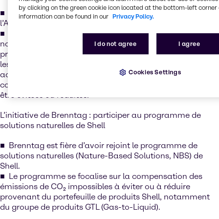
by clicking on the green cookie icon located at the bottom-left corner 
Nous devons faire plus pour atteindre les objectifs de
information can be found in our
Privacy Policy.
l’Accord de Paris.
Chez Brenntag, nous nous engageons à regarder outre
notre bilan comptable et à tenter de lutter contre ces
I do not agree
I agree
problèmes urgents. Il est temps pour nous d’agir.Puisque
les produits chimiques neutres en carbone sont
Cookies Settings
actuellement limités, nous devons trouver une façon de
compenser les produits dont les émissions ne peuvent
être évitées ou réduites.
L’initiative de Brenntag : participer au programme de
solutions naturelles de Shell
Brenntag est fière d’avoir rejoint le programme de
solutions naturelles (Nature-Based Solutions, NBS) de
Shell.
Le programme se focalise sur la compensation des
émissions de CO₂ impossibles à éviter ou à réduire
provenant du portefeuille de produits Shell, notamment
du groupe de produits GTL (Gas-to-Liquid).