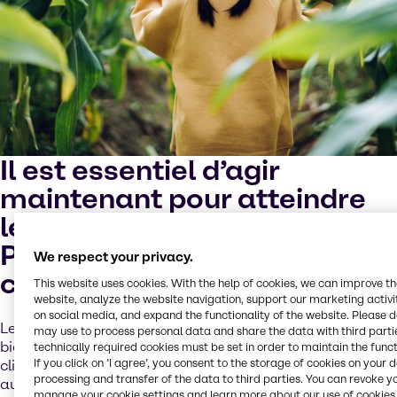
Il est essentiel d’agir
maintenant pour atteindre
les objectifs de l’Accord de
Paris sur le changement
We respect your privacy.
climatique
This website uses cookies. With the help of cookies, we can improve t
website, analyze the website navigation, support our marketing activit
on social media, and expand the functionality of the website. Please 
Les dirigeants d’entreprise, les ONG, les universitaires et
may use to process personal data and share the data with third partie
bien d’autres s’accordent à dire que le changement
technically required cookies must be set in order to maintain the funct
If you click on ’I agree’, you consent to the storage of cookies on your 
climatique est le risque le plus urgent et à long terme
processing and transfer of the data to third parties. You can revoke y
auquel le monde est confronté.
manage your cookie settings and learn more about our use of cookies 