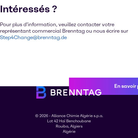
Intéressés ?
Pour plus d’information, veuillez contacter votre
représentant commercial Brenntag ou nous écrire sur
Step4Change@brenntag.de
En savoir 
© 2026 - Alliance Chimie Algérie s.p.a.
Lot 42 Haï Benchoubane
Rouiba, Algiers
Algérie