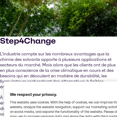
Step4Change
L’industrie compte sur les nombreux avantages que la
chimie des solvants apporte à plusieurs applications et
secteurs du marché. Mais alors que les clients ont de plus
en plus conscience de la crise climatique en cours et des
besoins qui en découlent en matière de durabilité, les
formulateurs recherchent des alternatives à faibles
émissions aux produits bruts traditionnels.
We respect your privacy.
À travers des règlements tels que la directive sur les
This website uses cookies. With the help of cookies, we can improve t
émissions de solvants, la réglementation REACH et la
website, analyze the website navigation, support our marketing activit
directive relative aux revêtements, le secteur a déjà
on social media, and expand the functionality of the website. Please 
adopté des produits à point d’ébullition plus élevé ou à
may use to process personal data and share the data with third partie