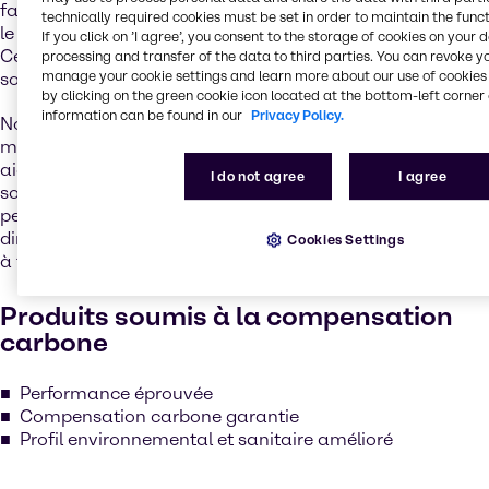
faible toxicité, réduisant considérablement les dangers et
technically required cookies must be set in order to maintain the funct
le niveau des émissions de gaz à effet de serre.
If you click on ’I agree’, you consent to the storage of cookies on your 
Cependant, pour de nombreuses applications, le pouvoir
processing and transfer of the data to third parties. You can revoke y
manage your cookie settings and learn more about our use of cookies 
solvant et la volatilité sont essentiels à leur efficacité.
by clicking on the green cookie icon located at the bottom-left corner 
information can be found in our
Privacy Policy.
Nous savons qu’il n’existe aucune solution rapide globale,
mais nous restons engagés auprès de nos clients pour les
aider à trouver des solutions. Grâce à Step4Change, nous
I do not agree
I agree
sommes fiers de proposer une gamme de produits qui
permette à nos clients de faire un pas dans la bonne
direction, soit à travers un profil écologique amélioré, soit
Cookies Settings
à travers une empreinte carbone réduite.
Produits soumis à la compensation
carbone
Performance éprouvée
Compensation carbone garantie
Profil environnemental et sanitaire amélioré