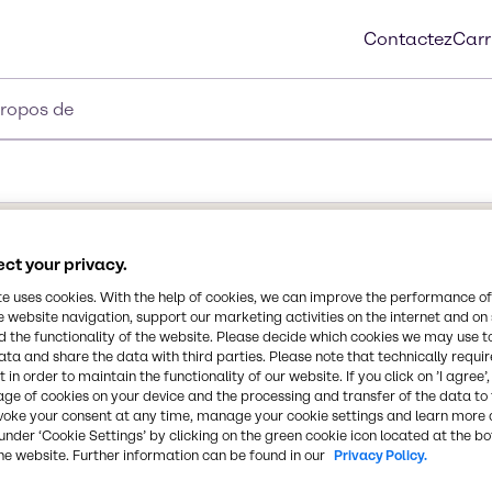
Contactez
Carr
propos de
ct your privacy.
Synonymes
te uses cookies. With the help of cookies, we can improve the performance of
Neopentyl Glycol Diheptano
e website navigation, support our marketing activities on the internet and on
 the functionality of the website. Please decide which cookies we may use t
ata and share the data with third parties. Please note that technically requi
Formule chimique
 in order to maintain the functionality of our website. If you click on ’I agree’
C19H36O4
age of cookies on your device and the processing and transfer of the data to 
sensation soyeuse sur la
voke your consent at any time, manage your cookie settings and learn more 
ttributs sensoriels en
under ‘Cookie Settings’ by clicking on the green cookie icon located at the b
ils dans une variété
Numéro CAS
he website. Further information can be found in our
Privacy Policy.
68855-18-5