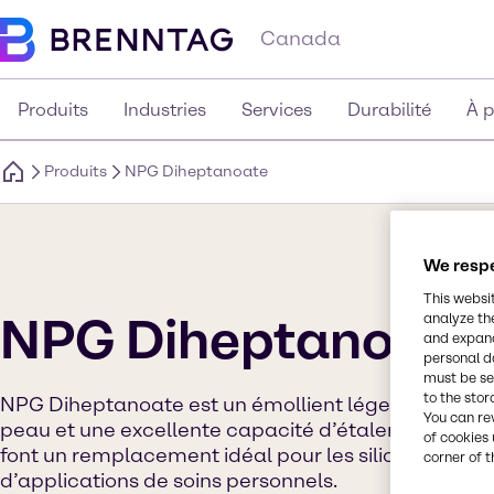
Canada
Produits
Industries
Services
Durabilité
À 
Produits
NPG Diheptanoate
We respe
This websi
NPG Diheptanoate
analyze th
and expand
personal d
must be set
to the stor
NPG Diheptanoate est un émollient léger avec une 
You can re
peau et une excellente capacité d’étalement. Ses a
of cookies 
font un remplacement idéal pour les silicones volat
corner of t
d’applications de soins personnels.