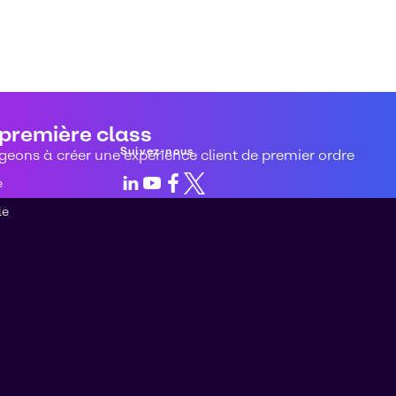
 première class
Suivez-nous
eons à créer une expérience client de premier ordre
LinkedIn
Youtube
Facebook
X
e
le