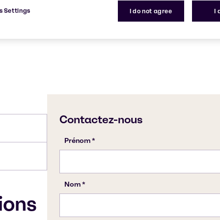
s Settings
I do not agree
I
tions