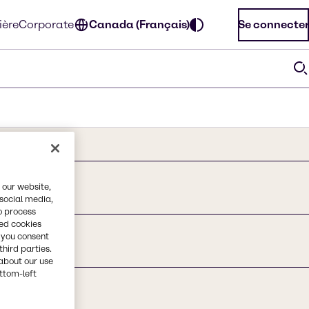
ière
Corporate
Canada (Français)
Se connecter
 our website,
ate
 social media,
o process
red cookies
, you consent
third parties.
about our use
ottom-left