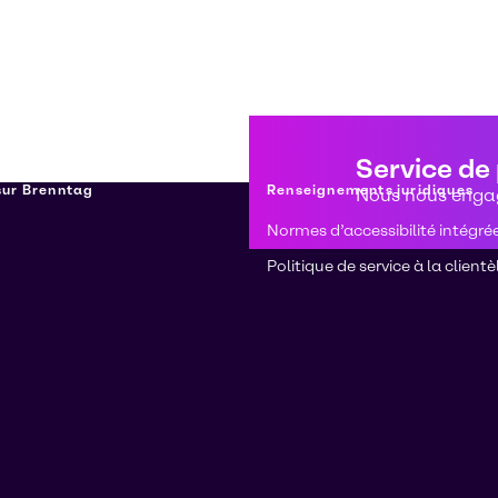
Service de
 sur Brenntag
Renseignements juridiques
Nous nous engag
Normes d’accessibilité intégré
Politique de service à la clientè