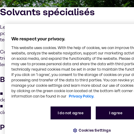
Solvants spécialisés
Les fluides et solvants GTL de Shell sont des matériaux
paraffiniques de haute pureté, préparés à l’aide d’une
We respect your privacy.
technologie « Gas-to-Liquid » novatrice.
This website uses cookies. With the help of cookies, we can improve t
Ce processus crée des produits uniques avec un niveau
website, analyze the website navigation, support our marketing activit
très faible de ramification moléculaire, ce qui améliore
on social media, and expand the functionality of the website. Please 
les performances dans plusieurs domaines clés :
may use to process personal data and share the data with third partie
technically required cookies must be set in order to maintain the funct
If you click on ’I agree’, you consent to the storage of cookies on your 
Biodégradabilité facilitée
processing and transfer of the data to third parties. You can revoke y
manage your cookie settings and learn more about our use of cookies 
by clicking on the green cookie icon located at the bottom-left corner 
La structure à faible ramification permet aux produits
information can be found in our
Privacy Policy.
de se dégrader plus facilement dans la nature.
Cela signifie que les produits répondent aux critères de
classification de biodégradabilité facilitée.
I do not agree
I agree
Pureté élevée
Cookies Settings