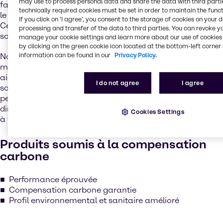
may use to process personal data and share the data with third partie
faible toxicité, réduisant considérablement les dangers et
technically required cookies must be set in order to maintain the funct
le niveau des émissions de gaz à effet de serre.
If you click on ’I agree’, you consent to the storage of cookies on your 
Cependant, pour de nombreuses applications, le pouvoir
processing and transfer of the data to third parties. You can revoke y
solvant et la volatilité sont essentiels à leur efficacité.
manage your cookie settings and learn more about our use of cookies 
by clicking on the green cookie icon located at the bottom-left corner 
information can be found in our
Privacy Policy.
Nous savons qu’il n’existe aucune solution rapide globale,
mais nous restons engagés auprès de nos clients pour les
aider à trouver des solutions. Grâce à Step4Change, nous
I do not agree
I agree
sommes fiers de proposer une gamme de produits qui
permette à nos clients de faire un pas dans la bonne
direction, soit à travers un profil écologique amélioré, soit
Cookies Settings
à travers une empreinte carbone réduite.
Produits soumis à la compensation
carbone
Performance éprouvée
Compensation carbone garantie
Profil environnemental et sanitaire amélioré