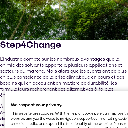
Step4Change
L’industrie compte sur les nombreux avantages que la
chimie des solvants apporte à plusieurs applications et
secteurs du marché. Mais alors que les clients ont de plus
en plus conscience de la crise climatique en cours et des
besoins qui en découlent en matière de durabilité, les
formulateurs recherchent des alternatives à faibles
émissions aux produits bruts traditionnels.
We respect your privacy.
À travers des règlements tels que la directive sur les
émissions de solvants, la réglementation REACH et la
This website uses cookies. With the help of cookies, we can improve t
directive relative aux revêtements, le secteur a déjà
website, analyze the website navigation, support our marketing activit
on social media, and expand the functionality of the website. Please 
adopté des produits à point d’ébullition plus élevé ou à