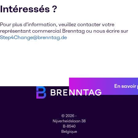
Intéressés ?
Pour plus d’information, veuillez contacter votre
représentant commercial Brenntag ou nous écrire sur
Step4Change@brenntag.de
En savoir 
© 2026 -
Nijverheidslaan 38
B-8540
Belgique