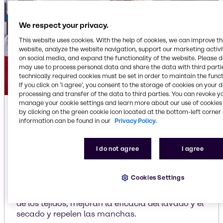
We respect your privacy.
This website uses cookies. With the help of cookies, we can improve t
website, analyze the website navigation, support our marketing activit
on social media, and expand the functionality of the website. Please 
may use to process personal data and share the data with third partie
technically required cookies must be set in order to maintain the funct
If you click on ’I agree’, you consent to the storage of cookies on your 
processing and transfer of the data to third parties. You can revoke y
manage your cookie settings and learn more about our use of cookies 
Cuidado de los tejidos
by clicking on the green cookie icon located at the bottom-left corner 
information can be found in our
Privacy Policy.
Le ayudamos a seleccionar los ingredientes para
satisfacer todas sus necesidades de cuidado de
I do not agree
I agree
tejidos. Ofrecemos productos tradicionales y
ecológicos para la limpieza de cualquier tipo de
tejido: alfombras, mantelerías, sábanas, toallas
Cookies Settings
y uniformes. Nuestras soluciones únicas mejoran
el rendimiento de la limpieza, amplían la vida útil
de los tejidos, mejoran la eficacia del lavado y el
secado y repelen las manchas.