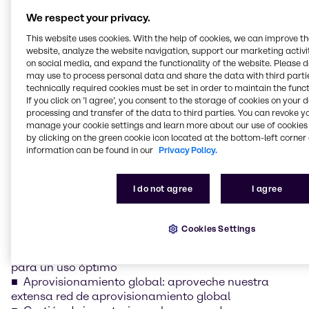
Eliminar la complejidad
We respect your privacy.
Añadir valor
This website uses cookies. With the help of cookies, we can improve t
website, analyze the website navigation, support our marketing activit
Apuntar a segmentos
on social media, and expand the functionality of the website. Please 
may use to process personal data and share the data with third partie
específicos
technically required cookies must be set in order to maintain the funct
If you click on ’I agree’, you consent to the storage of cookies on your 
processing and transfer of the data to third parties. You can revoke y
También nos complacerá ayudarle a enfocarse en
manage your cookie settings and learn more about our use of cookies 
segmentos específicos de su cadena de suministro si
by clicking on the green cookie icon located at the bottom-left corner 
information can be found in our
Privacy Policy.
sus objetivos no se extienden a un programa de
optimización integral. Aporte más eficiencia a los
siguientes segmentos de su cadena de suministro:
I do not agree
I agree
Conexión EDI: redes digitales, desde pedidos hasta
efectivo
Cookies Settings
Entregas puntuales
Optimización del capital circulante: libere capital
para un uso óptimo
Aprovisionamiento global: aproveche nuestra
extensa red de aprovisionamiento global