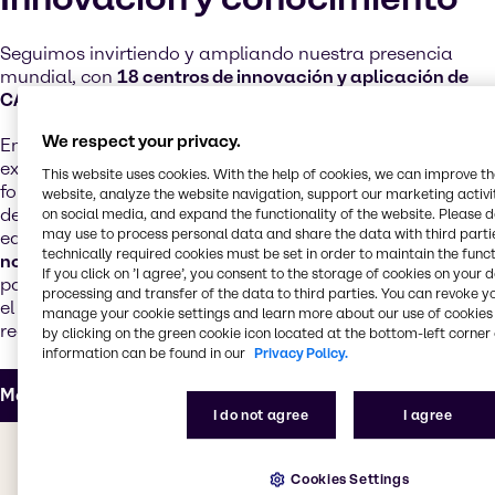
Seguimos invirtiendo y ampliando nuestra presencia
mundial, con
18 centros de innovación y aplicación de
CASE y construcción
en todo el mundo.
We respect your privacy.
En estas modernas instalaciones trabajan nuestros
expertos técnicos, cuya extensa experiencia en
This website uses cookies. With the help of cookies, we can improve t
formulación ayuda a nuestros clientes y proveedores a
website, analyze the website navigation, support our marketing activit
desarrollar productos de última generación. Nuestros
on social media, and expand the functionality of the website. Please 
may use to process personal data and share the data with third partie
equipos técnicos ofrecen
asistencia en cuestiones
technically required cookies must be set in order to maintain the funct
normativa y de formulación
y personalizan los productos
If you click on ’I agree’, you consent to the storage of cookies on your 
para satisfacer las cambiantes tendencias del mercado,
processing and transfer of the data to third parties. You can revoke y
el aumento de las prestaciones y unos objetivos de coste
manage your cookie settings and learn more about our use of cookies 
realistas.
by clicking on the green cookie icon located at the bottom-left corner 
information can be found in our
Privacy Policy.
Más información sobre nuestro centro de innovación y ap
I do not agree
I agree
El valor que le aportamos
Cookies Settings