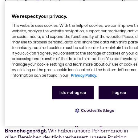
konnte diese Entscheidung aus Überzeugung und in
dem Wissen treffen, dass Brenntag auf dem richtigen
strategischen Weg in eine erfolgreiche Zukunft ist und
We respect your privacy.
unser Unternehmen von einem starken, kompetenten
This website uses cookies. With the help of cookies, we can improve t
und umsichtigen Management geführt wird. Am Ende
website, analyze the website navigation, support our marketing activit
meiner Amtszeit bei Brenntag werde ich 62 Jahre alt
on social media, and expand the functionality of the website. Please 
sein und keine weiteren operativen
may use to process personal data and share the data with third partie
Führungsaufgaben in einem anderen Unternehmen
technically required cookies must be set in order to maintain the funct
wahrnehmen.
If you click on ’I agree’, you consent to the storage of cookies on your 
processing and transfer of the data to third parties. You can revoke y
manage your cookie settings and learn more about our use of cookies 
Auch wenn bis zum Jahr 2025 noch viel Zeit bleibt,
by clicking on the green cookie icon located at the bottom-left corner 
möchte
ich mich an dieser Stelle beim gesamten
information can be found in our
Privacy Policy.
Brenntag-Team, bei Ihnen allen, für die loyale
Zusammenarbeit und das große Vertrauen bedanken,
das Sie mir entgegengebracht haben.
I do not agree
I agree
Entlang unserer klar formulierten Vision haben wir in
Cookies Settings
den letzten fünf Jahren gemeinsam Großes erreicht.
Wir haben Brenntag massiv modernisiert und
zukunftssicher gemacht und gleichzeitig unsere
Branche geprägt.
Wir haben unsere Performance in
allen Bereichen deutlich verbessert, unsere Position