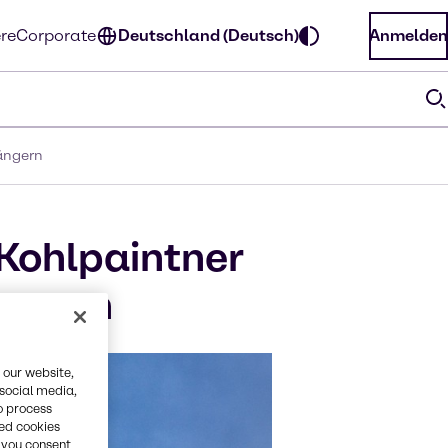
ere
Corporate
Deutschland (Deutsch)
Anmelden
längern
 Kohlpaintner
ängern
 our website,
 social media,
o process
red cookies
, you consent