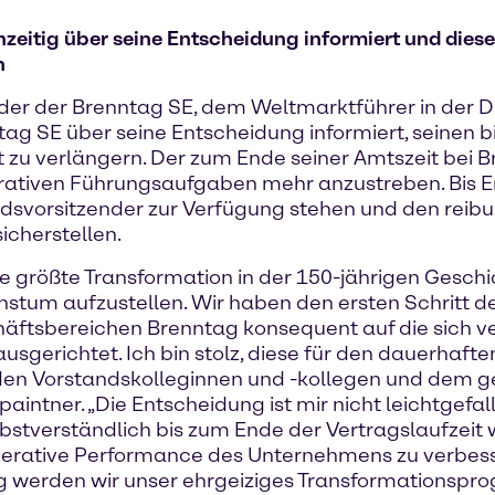
hzeitig über seine Entscheidung informiert und dies
n
ender der Brenntag SE, dem Weltmarktführer in der D
ntag SE über seine Entscheidung informiert, seinen
t zu verlängern. Der zum Ende seiner Amtszeit bei
erativen Führungsaufgaben mehr anzustreben. Bis E
ndsvorsitzender zur Verfügung stehen und den rei
icherstellen.
ie größte Transformation in der 150-jährigen Gesc
hstum aufzustellen. Wir haben den ersten Schritt de
äftsbereichen Brenntag konsequent auf die sich v
sgerichtet. Ich bin stolz, diese für den dauerhafte
en Vorstandskolleginnen und -kollegen und dem g
hlpaintner. „Die Entscheidung ist mir nicht leichtge
lbstverständlich bis zum Ende der Vertragslaufzei
 operative Performance des Unternehmens zu verbes
g werden wir unser ehrgeiziges Transformationspro