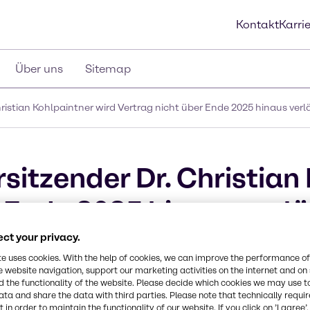
Kontakt
Karri
Über uns
Sitemap
istian Kohlpaintner wird Vertrag nicht über Ende 2025 hinaus ver
itzender Dr. Christian
r Ende 2025 hinaus verl
ct your privacy.
te uses cookies. With the help of cookies, we can improve the performance of
e website navigation, support our marketing activities on the internet and on
 the functionality of the website. Please decide which cookies we may use t
ata and share the data with third parties. Please note that technically requi
 in order to maintain the functionality of our website. If you click on ’I agree’