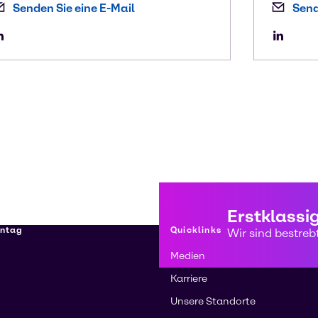
Senden Sie eine E-Mail
Send
Erstklassi
nntag
Quicklinks
Wir sind bestreb
Medien
Karriere
Unsere Standorte