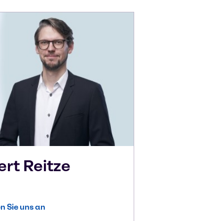
ert
Reitze
n Sie uns an