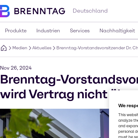
Deutschland
Produkte
Industrien
Services
Nachhaltigkeit
Medien
Aktuelles
Brenntag-Vorstandsvorsitzender Dr. Chr
Nov 26, 2024
Brenntag-Vorstandsvors
wird Vertrag nicht übe
We respe
This websi
analyze th
and expand
personal d
must be set