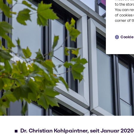
to the stor
You can re
of cookies 
corner of t
Cookie
Dr. Christian Kohlpaintner, seit Januar 20