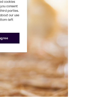
red cookies
, you consent
third parties.
about our use
ottom-left
 agree