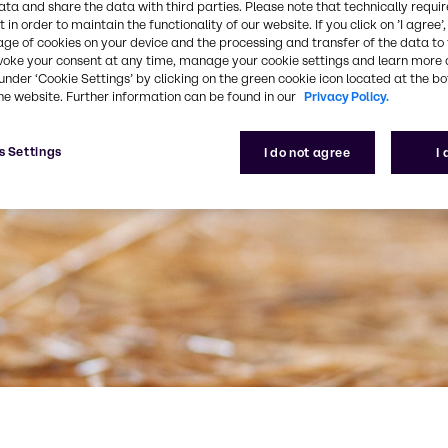
ata and share the data with third parties. Please note that technically requi
 in order to maintain the functionality of our website. If you click on ’I agree’
age of cookies on your device and the processing and transfer of the data to 
voke your consent at any time, manage your cookie settings and learn more 
under ‘Cookie Settings’ by clicking on the green cookie icon located at the b
he website. Further information can be found in our
Privacy Policy.
s Settings
I do not agree
I