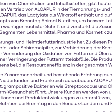
tion von Chemikalien und Inhaltsstoffen, gibt heute
en Vertrieb von ALOAPUR in der Tiernahrungs- und T
APUR, das Lactylate als Wirkstoff enthält und auf g
epts von Brenntag Animal Nutrition, um bessere Le
in wichtiger nächster Schritt und verstärkt die Zu
ce-Segmenten Lebensmittel, Pharma und Kosmetik 
hrungs- und Heimtierfutterindustrie her. Zu diese
efe- oder Schimmelpilze, zur Verhinderung der Kont
 Verhinderung der Oxidation von Fetten und Ölen o
 einer Verringerung der Futtermittelabfälle. Die Pro
ns bei, die Ressourceneffizienz in der gesamten 
sere Zusammenarbeit und bestehende Erfahrung auch
 Niederlanden und Frankreich auszubauen. ALOAPUR
ft, grampositive Bakterien wie Streptococcus und Cl
(Darm-)Gesundheit führt. Unsere Kunden werden vo
vationen und Produktentwicklungen zu unterstützen, 
trition bei Brenntag in den Benelux-Ländern und F