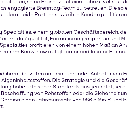
rmöglichen, seine Präsenz auf eine nahezu vollst
das engagierte Brenntag-Team zu betreuen. Die so e
von dem beide Partner sowie ihre Kunden profitieren"
ag Specialties, einem globalen Geschäftsbereich, d
nter Produktqualität, Formulierungsexpertise und 
 Specialties profitieren von einem hohen Maß an 
ischem Know-how auf globaler und lokaler Ebene.
nd ihren Derivaten und ein führender Anbieter von 
lgeninhaltsstoffen. Die Strategie und die Geschäft
ung hoher ethischer Standards ausgerichtet, sei 
e Beschaffung von Rohstoffen oder die Sicherheit 
Corbion einen Jahresumsatz von 986,5 Mio. € und be
t.