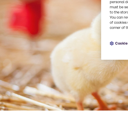
personal d
must be set
to the stor
You can re
of cookies 
corner of t
Cookie