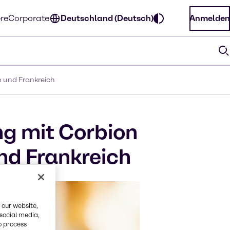
ere
Corporate
Deutschland (Deutsch)
Anmelden
n und Frankreich
ng mit Corbion
und Frankreich
 our website,
 social media,
o process