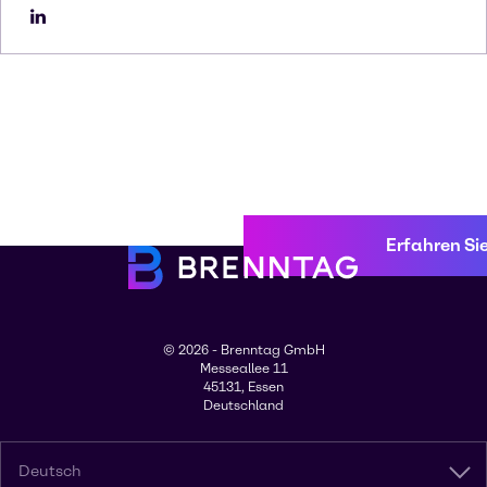
Erfahren Si
© 2026 - Brenntag GmbH
Messeallee 11
45131, Essen
Deutschland
Deutsch