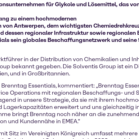
utionsunternehmen für Glykole und Lösemittel, das v
gang zu einem hochmodernen
 von Antwerpen, dem wichtigsten Chemiedrehkreu
d dessen regionaler Infrastruktur sowie regionalen
als sein globales Beschaffungsnetzwerk und seine 
ührer in der Distribution von Chemikalien und Inha
up bekannt gegeben. Die Solventis Group ist ein D
en, und in Großbritannien.
 Brenntag Essentials, kommentiert: „Brenntag Essen
rvice Operations mit regionalen Beschaffungs- und 
ragend in unsere Strategie, da sie mit ihrem hochm
Lagerkapazitäten erweitert und uns gleichzeitig i
nahme bringt Brenntag noch näher an die zunehme
tion und Kundennähe in EMEA.“
Sitz im Vereinigten Königreich umfasst mehrere Ein