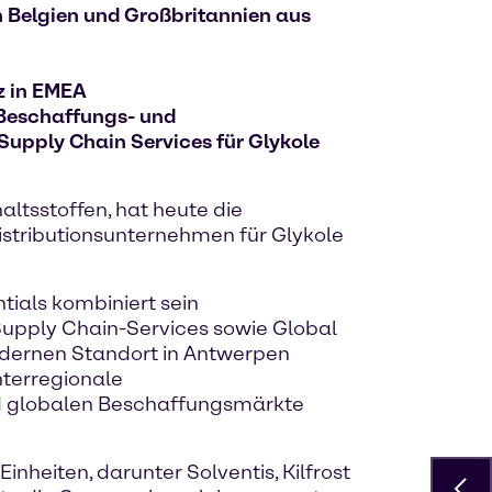
on Belgien und Großbritannien aus
z in EMEA
 Beschaffungs- und
Supply Chain Services für Glykole
ltsstoffen, hat heute die
istributionsunternehmen für Glykole
tials kombiniert sein
Supply Chain-Services sowie Global
odernen Standort in Antwerpen
nterregionale
nd globalen Beschaffungsmärkte
heiten, darunter Solventis, Kilfrost