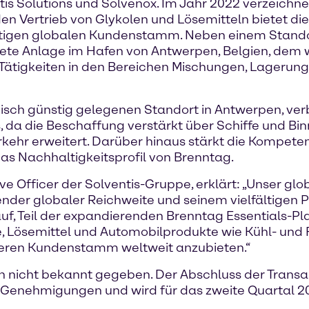
tis Solutions und Solvenox. Im Jahr 2022 verzeich
 den Vertrieb von Glykolen und Lösemitteln bietet d
ltigen globalen Kundenstamm. Neben einem Standor
tete Anlage im Hafen von Antwerpen, Belgien, dem 
Tätigkeiten in den Bereichen Mischungen, Lagerung
gisch günstig gelegenen Standort in Antwerpen, ve
s, da die Beschaffung verstärkt über Schiffe und Bi
kehr erweitert. Darüber hinaus stärkt die Kompeten
s Nachhaltigkeitsprofil von Brenntag.
 Officer der Solventis-Gruppe, erklärt: „Unser glo
er globaler Reichweite und seinem vielfältigen Pr
rauf, Teil der expandierenden Brenntag Essentials-P
, Lösemittel und Automobilprodukte wie Kühl- und 
iteren Kundenstamm weltweit anzubieten.“
en nicht bekannt gegeben. Der Abschluss der Transa
 Genehmigungen und wird für das zweite Quartal 2