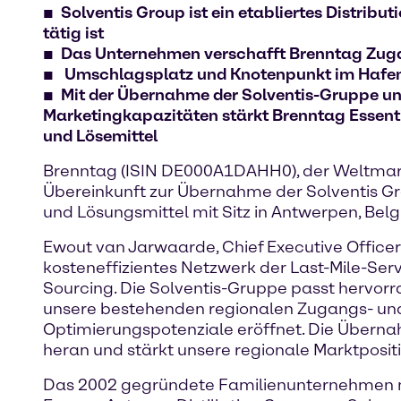
Solventis Group ist ein etabliertes Distrib
tätig ist
Das Unternehmen verschafft Brenntag Zu
Umschlagsplatz und Knotenpunkt im Hafen
Mit der Übernahme der Solventis-Gruppe un
Marketingkapazitäten stärkt Brenntag Essenti
und Lösemittel
Brenntag (ISIN DE000A1DAHH0), der Weltmarktf
Übereinkunft zur Übernahme der Solventis Gro
und Lösungsmittel mit Sitz in Antwerpen, Belgi
Ewout van Jarwaarde, Chief Executive Officer
kosteneffizientes Netzwerk der Last-Mile-Se
Sourcing. Die Solventis-Gruppe passt hervor
unsere bestehenden regionalen Zugangs- und 
Optimierungspotenziale eröffnet. Die Über
heran und stärkt unsere regionale Marktposi
Das 2002 gegründete Familienunternehmen mit 