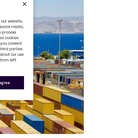
 our website,
 social media,
o process
red cookies
, you consent
third parties.
about our use
ottom-left
 agree