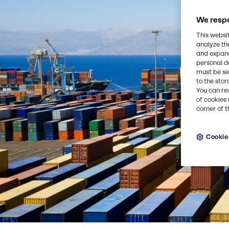
We respe
This websi
analyze th
and expand
personal d
must be set
to the stor
You can re
of cookies 
corner of t
Cookie