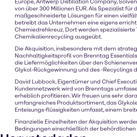
Europe, Antwerp Distillation Company, Solven
von über 300 Millionen EUR. Als Spezialist für
maßgeschneiderte Lösungen für einen vielfä
betreibt das Unternehmen eine eigens errich
Chemiedrehkreuz. Dort werden spezialisierte 
Chemikalienrecycling ausgeübt.
Die Akquisition, insbesondere mit dem strate
Nachhaltigkeitsprofil von Brenntag Essential
die Liefermöglichkeiten über den Schienenver
Glykol-Rückgewinnung und des -Recyclings da
David Lubbock, Eigentümer und Chief Executive
Kundennetzwerk wird von Brenntags umfassend
erheblich profitieren. Wir freuen uns sehr da
umfangreiches Produktsortiment, das Glykole
Enteisungs-flüssigkeiten umfasst, einem bre
Finanzielle Einzelheiten der Akquisition werd
Bedingungen einschließlich der behördlichen