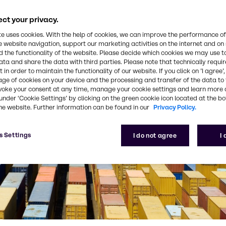
ct your privacy.
te uses cookies. With the help of cookies, we can improve the performance of
e website navigation, support our marketing activities on the internet and on
 the functionality of the website. Please decide which cookies we may use t
ata and share the data with third parties. Please note that technically requi
 in order to maintain the functionality of our website. If you click on ’I agree’
age of cookies on your device and the processing and transfer of the data to 
voke your consent at any time, manage your cookie settings and learn more 
under ‘Cookie Settings’ by clicking on the green cookie icon located at the b
he website. Further information can be found in our
Privacy Policy.
s Settings
I do not agree
I