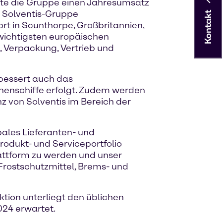
nete die Gruppe einen Jahresumsatz
ie Solventis-Gruppe
Kontakt
t in Scunthorpe, Großbritannien,
wichtigsten europäischen
, Verpackung, Vertrieb und
rbessert auch das
nnenschiffe erfolgt. Zudem werden
z von Solventis im Bereich der
bales Lieferanten- und
odukt- und Serviceportfolio
lattform zu werden und unser
Frostschutzmittel, Brems- und
ktion unterliegt den üblichen
024 erwartet.