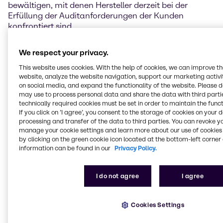
bewältigen, mit denen Hersteller derzeit bei der
Erfüllung der Auditanforderungen der Kunden
konfrontiert sind.
Qualifyze ist auf Good Practice Audits (GxP)
We respect your privacy.
spezialisiert und in der Lage 3rd-Party-Audits
durchzuführen. Qualifyze Expertise deckt ein breites
This website uses cookies. With the help of cookies, we can improve t
website, analyze the website navigation, support our marketing activit
Spektrum ab, darunter Hilfsstoffe,
on social media, and expand the functionality of the website. Please 
Ausgangsmaterialien, Verpackungen, Nachhaltigkeit
may use to process personal data and share the data with third partie
und mehr. Qualifyze kümmert sich um jeden Schritt
technically required cookies must be set in order to maintain the funct
des Audit-Zyklus, von der Planung und Terminierung
If you click on ’I agree’, you consent to the storage of cookies on your 
der Agenda über die Aktualisierung von Korrektur-
processing and transfer of the data to third parties. You can revoke y
und Vorbeugemaßnahmen bis hin zur Erstellung von
manage your cookie settings and learn more about our use of cookies 
by clicking on the green cookie icon located at the bottom-left corner 
Zwischen- und Abschlussberichten.
information can be found in our
Privacy Policy.
"Wir freuen uns sehr über die Partnerschaft mit
Qualifyze, einem Branchenführer im Bereich Audits",
I do not agree
I agree
sagte Ryan Hill, Director Pharma Services EMEA bei
Brenntag. "Diese Zusammenarbeit bietet Kunden
Zugang zu qualitativ hochwertigen Audits von
Cookies Settings
Lieferanten. Geteilte 3rd-Party-Audits sind eine