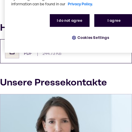
Innovation & Application Personal Care / HI&I
information can be found in our
Privacy Policy.
Brenntag Specialties EMEA. „Die Arbeit, die wir hier
leisten, wird zu hochmodernen Lösungen für die
Personal Care-Industrie führen.“
I do not agree
I agree
Herunterladen
Cookies Settings
Pressemitteilung als PDF
PDF
244.73 KB
Unsere Pressekontakte