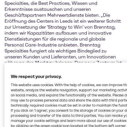
Specialties, die Best Practices, Wissen und
Erkenntnisse austauschen und unseren
Geschäftspartnern Mehrwertdienste bieten. „Die
Eröffnung des Centers in Leeds ist ein weiterer Schritt
zur Umsetzung der 'Strategy to Win' von Brenntag,
indem wir Kapazitäten aufbauen und innovative
Dienstleistungen für die regionale und globale
Personal Care-Industrie anbieten. Brenntag
Specialties fungiert als wichtiges Bindeglied zu
unseren Kunden und Lieferanten, um Innovationen
näher an den Markt zu bringen. Das neue Zentrum ist
eine großartige Ergänzung des starken Netzwerks
von bereits 19 Personal Care / HI&I Innovation &
We respect your privacy.
Application Centern weltweit und fünf in der EMEA-
This website uses cookies. With the help of cookies, we can improve t
Region“, sagte Michael Wilkop, President Personal
website, analyze the website navigation, support our marketing activit
Care / HI&I Brenntag Specialties EMEA.
on social media, and expand the functionality of the website. Please 
may use to process personal data and share the data with third partie
„Leeds ist ein idealer Standort für unser Innovation &
technically required cookies must be set in order to maintain the funct
Application Center, da es ein florierendes Ökosystem
If you click on ’I agree’, you consent to the storage of cookies on your 
aus F&E-Partnern, Technologieanbietern und
processing and transfer of the data to third parties. You can revoke y
manage your cookie settings and learn more about our use of cookies 
Talenten bietet“, sagte Francois Bouton, Director
by clicking on the green cookie icon located at the bottom-left corner 